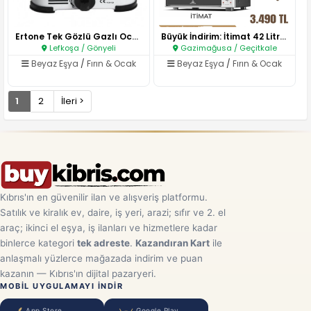
Ertone Tek Gözlü Gazlı Ocak Be..
Büyük İndirim: İtimat 42 Litre..
Lefkoşa / Gönyeli
Gazimağusa / Geçitkale
Beyaz Eşya
/
Fırın & Ocak
Beyaz Eşya
/
Fırın & Ocak
1
2
İleri >
Kıbrıs'ın en güvenilir ilan ve alışveriş platformu.
Satılık ve kiralık ev, daire, iş yeri, arazi; sıfır ve 2. el
araç; ikinci el eşya, iş ilanları ve hizmetlere kadar
binlerce kategori
tek adreste
.
Kazandıran Kart
ile
anlaşmalı yüzlerce mağazada indirim ve puan
kazanın — Kıbrıs'ın dijital pazaryeri.
MOBIL UYGULAMAYI INDIR
App Store
Google Play