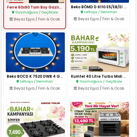
Beko BÖMD D 6110 E5/EB/EI 4 Gö..
Ferre 60x90 Tam Boy Gazlı Ocak..
Lefkoşa / Demirhan
Gazimağusa / Geçitkale
Beyaz Eşya
/
Fırın & Ocak
Beyaz Eşya
/
Fırın & Ocak
Beko BOCD K 7520 DWB 4 Gözlü W..
Kumtel 40 Litre Turbo Midi Fır..
Lefkoşa / Demirhan
Gazimağusa / Geçitkale
Beyaz Eşya
/
Fırın & Ocak
Beyaz Eşya
/
Fırın & Ocak