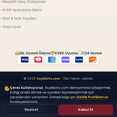
Mesafeli Satış Sözleşmesi
KVKK Aydınlatma Metni
İptal & İade Koşulları
Yasal Uyarı
SSL Güvenli Ödeme
KVKK Uyumlu
7/24 Destek
© 2026
buykibris.com
· Tüm hakları saklıdır.
Çerez kullanıyoruz.
buykibris.com deneyiminizi iyileştirmek,
trafiği analiz etmek ve içerikleri kişiselleştirmek için
çerezlerden yararlanır. Detaylı bilgi için
Gizlilik Politikamızı
inceleyebilirsiniz.
ÜCRETSIZ
Reddet
Kabul Et
İLAN VER
Anasayfa
Vitrin
Üye Ol
Giriş Yap