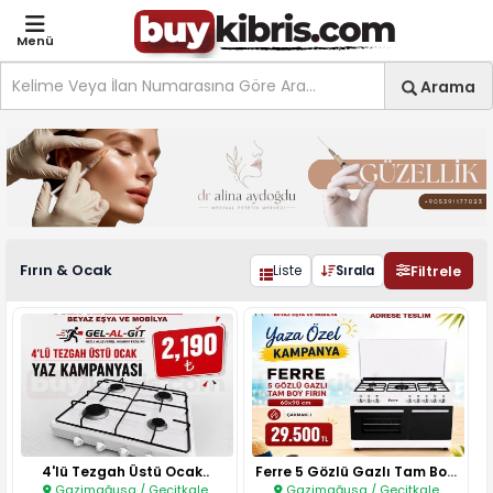
Menü
Site içi arama
Ara
Arama
Ev & Yaşam Fırın & Ocak il
Fırın & Ocak
Filtrele
Liste
Sırala
4'lü Tezgah Üstü Ocak..
Ferre 5 Gözlü Gazlı Tam Boy Fı..
Gazimağusa / Geçitkale
Gazimağusa / Geçitkale