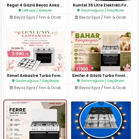
Regal 4 Gözlü Beyaz Ankastre O..
Kumtel 35 Litre Elektrikli Fır..
Lefkoşa / Gönyeli
Gazimağusa / Geçitkale
Beyaz Eşya
/
Fırın & Ocak
Beyaz Eşya
/
Fırın & Ocak
İtimat Ankastre Turbo Fırın + ..
Simfer 4 Gözlü Turbo Fırınlı G..
Gazimağusa / Geçitkale
Gazimağusa / Geçitkale
Beyaz Eşya
/
Fırın & Ocak
Beyaz Eşya
/
Fırın & Ocak