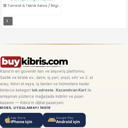
Tamirat & Teknik Servis
/
Bilgisayar & Yazılım
1
Kıbrıs'ın en güvenilir ilan ve alışveriş platformu.
Satılık ve kiralık ev, daire, iş yeri, arazi; sıfır ve 2. el
araç; ikinci el eşya, iş ilanları ve hizmetlere kadar
binlerce kategori
tek adreste
.
Kazandıran Kart
ile
anlaşmalı yüzlerce mağazada indirim ve puan
kazanın — Kıbrıs'ın dijital pazaryeri.
MOBIL UYGULAMAYI INDIR
App Store
Google Play
iPhone için
Android için