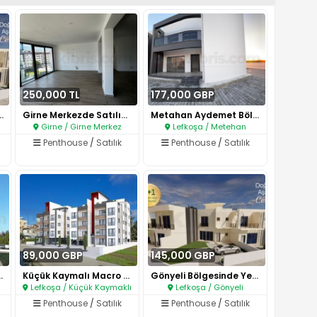
250,000 TL
177,000 GBP
Satılık Lüx Dair..
Girne Merkezde Satılık Dağ ve ..
Metahan Aydemet Bölgesinda Gel..
Girne / Girne Merkez
Lefkoşa / Metehan
Penthouse
/
Satılık
Penthouse
/
Satılık
89,000 GBP
145,000 GBP
 Bölgesinde 2..
Küçük Kaymalı Macro Market Hem..
Gönyeli Bölgesinde Yeni Çevre ..
Lefkoşa / Küçük Kaymaklı
Lefkoşa / Gönyeli
Penthouse
/
Satılık
Penthouse
/
Satılık