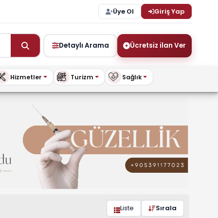
Üye Ol
Giriş Yap
Detaylı Arama
Ücretsiz ilan Ver
Hizmetler
Turizm
Sağlık
uykibris.com
Liste
Sırala