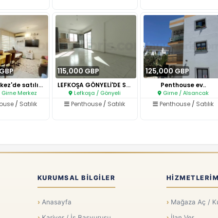
 GBP
115,000 GBP
125,000 GBP
Girne merkez'de satılık 2+1 pe..
LEFKOŞA GÖNYELİ'DE SATILIK PEN..
Penthouse ev..
/ Girne Merkez
Lefkoşa / Gönyeli
Girne / Alsancak
house
/
Satılık
Penthouse
/
Satılık
Penthouse
/
Satılık
KURUMSAL BILGILER
HIZMETLERIM
Anasayfa
Mağaza Aç / K
Kariyer / İş Başvurusu
İlan Ver