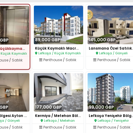
89,000 GBP
145,000 GBP
 GBP
Küçük Kaymaklı Macro Market Ar..
Lansmana Özel 
Lefkoşa Küçükkaymaklida 3+1 P..
Lefkoşa / Küçük Kaymaklı
Lefkoşa / Gönyeli
 Küçük Kaymaklı
Penthouse
/
Satılık
Penthouse
/
Satılık
house
/
Satılık
 GBP
177,000 GBP
99,000 GBP
Gönyeli Bölgesi Aytan Market C..
Kermiya / Metehan Bölgesinde 3..
Lefkoşa Yenişehir
şa / Gönyeli
Lefkoşa / Metehan
Lefkoşa / Yenişehir
house
/
Satılık
Penthouse
/
Satılık
Penthouse
/
Satılık