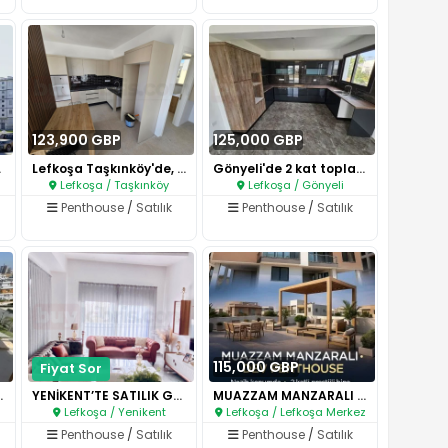
123,900 GBP
125,000 GBP
ta..
Lefkoşa Taşkınköy'de, türk koç..
Gönyeli'de 2 kat toplam 4 dair..
Lefkoşa / Taşkınköy
Lefkoşa / Gönyeli
Penthouse
/
Satılık
Penthouse
/
Satılık
115,000 GBP
Fiyat Sor
LI STÜDYO..
YENİKENT’TE SATILIK GÜNEŞ ENER..
MUAZZAM MANZARALI • DEV PENTH..
Lefkoşa / Yenikent
Lefkoşa / Lefkoşa Merkez
Penthouse
/
Satılık
Penthouse
/
Satılık