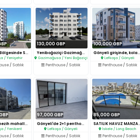
GBP
130,000 GBP
100,000 GBP
Yenişehir Bölgesinde Satılık 2..
Yeniboğaziçi Gazimağusa ‘da mu..
Gönyeli girişinde, kolan has
a / Yenişehir
Gazimağusa / Yeni Boğaziçi
Lefkoşa / Gönyeli
house
/
Satılık
Penthouse
/
Satılık
Penthouse
/
Satılık
 GBP
97,000 GBP
85,000 GBP
Yenikent nezih mahallede,asans..
Gönyeli'de 2+1 penthouse daire..
SATILIK HAVUZ MANZARA
şa / Yenikent
Lefkoşa / Gönyeli
İskele / Long Beach
house
/
Satılık
Penthouse
/
Satılık
Penthouse
/
Satılık