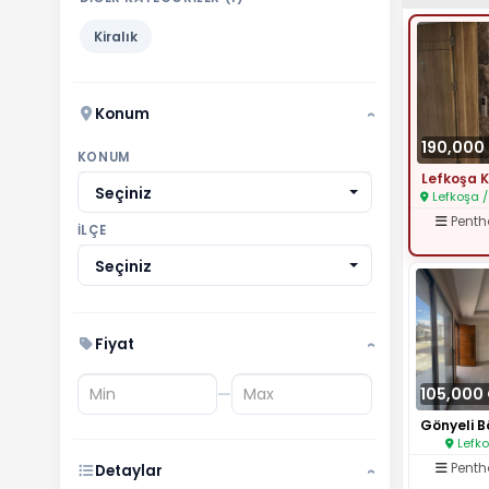
Kiralık
Konum
›
190,000
KONUM
Seçiniz
Lefkoşa /
Pent
İLÇE
Seçiniz
Fiyat
›
—
105,000
Lefko
Pent
Detaylar
›