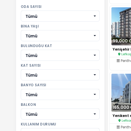
ODA SAYISI
Tümü
BINA YAŞI
Tümü
99,000 
BULUNDUĞU KAT
Lefkoş
Tümü
Pent
KAT SAYISI
Tümü
BANYO SAYISI
Tümü
BALKON
165,000
Tümü
Lefko
KULLANIM DURUMU
Pent