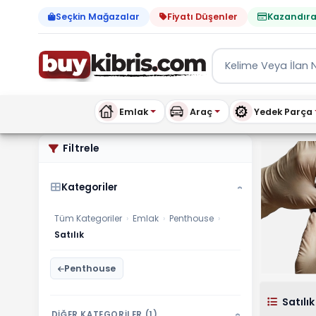
Seçkin Mağazalar
Fiyatı Düşenler
Kazandıra
Emlak
Araç
Yedek Parça
Penthouse Satılık ilanları
Filtrele
Kategoriler
›
Tüm Kategoriler
›
Emlak
›
Penthouse
›
Satılık
Penthouse
Satılık
DİĞER KATEGORİLER (1)
›