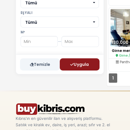
Tümü
EŞYALI
Tümü
M²
—
130,000
Girne 
Pent
Temizle
Uygula
1
Kıbrıs'ın en güvenilir ilan ve alışveriş platformu.
Satılık ve kiralık ev, daire, iş yeri, arazi; sıfır ve 2. el