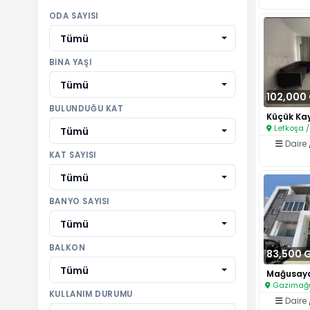
ODA SAYISI
Tümü
BINA YAŞI
Tümü
102,000
BULUNDUĞU KAT
Lefkoşa /
Tümü
Daire
KAT SAYISI
Tümü
BANYO SAYISI
Tümü
BALKON
83,500 
Tümü
Gazimağus
KULLANIM DURUMU
Daire