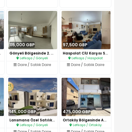
115,000 GBP
97,500 GBP
zih Bö..
Gönyeli Bölgesinde 2. Kat Ara ..
Haspolat CİU Karşısı Satılık Z..
Lefkoşa / Gönyeli
Lefkoşa / Haspolat
Daire
/
Satılık Daire
Daire
/
Satılık Daire
145,000 GBP
475,000 GBP
Lansmana Özel Satılık Lüx Dair..
Ortaköy Bölgesinde Ana Cadde Ü..
Lefkoşa / Gönyeli
Lefkoşa / Ortaköy
Daire
/
Satılık Daire
Daire
/
Satılık Daire