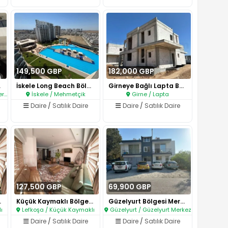
149,500 GBP
182,000 GBP
si..
İskele Long Beach Bölgesinde M..
Girneye Bağlı Lapta Bölgesinde..
ez
İskele / Mehmetçik
Girne / Lapta
Daire
/
Satılık Daire
Daire
/
Satılık Daire
127,500 GBP
69,900 GBP
e Geni..
Küçük Kaymaklı Bölgesinde Geni..
Güzelyurt Bölgesi Merkezde Piz..
ı
Lefkoşa / Küçük Kaymaklı
Güzelyurt / Güzelyurt Merkez
Daire
/
Satılık Daire
Daire
/
Satılık Daire