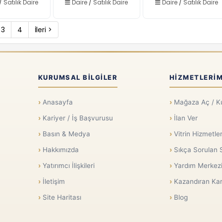
/
Satılık Daire
Daire
/
Satılık Daire
Daire
/
Satılık Daire
3
4
İleri >
KURUMSAL BILGILER
HIZMETLERIM
Anasayfa
Mağaza Aç / K
Kariyer / İş Başvurusu
İlan Ver
Basın & Medya
Vitrin Hizmetler
Hakkımızda
Sıkça Sorulan 
Yatırımcı İlişkileri
Yardım Merkez
İletişim
Kazandıran Kar
Site Haritası
Blog