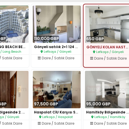
GBP
110,000 GBP
650 GBP
İSKELE LONG BEACH BELLAGGIO PR..
Gönyeli satılık 2+1 124 m2..
GÖNYELİ KOLAN HASTANESİ YANİ 2..
 / Long Beach
Lefkoşa / Gönyeli
Lefkoşa / Gönyeli
/
Satılık Daire
Daire
/
Satılık Daire
Daire
/
Satılık Daire
GBP
97,500 GBP
95,000 GBP
Gönyeli Bölgesinde 2. Kat Ara ..
Haspolat CİU Karşısı Satılık Z..
Hamitköy Bölgesinde Satılık 2+..
şa / Gönyeli
Lefkoşa / Haspolat
Lefkoşa / Hamitköy
/
Satılık Daire
Daire
/
Satılık Daire
Daire
/
Satılık Daire