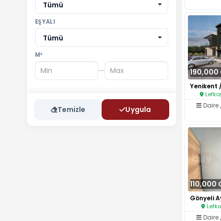
Tümü
EŞYALI
Tümü
M²
—
190,000
Lefko
Daire
Temizle
Uygula
110,000
Lefko
Daire