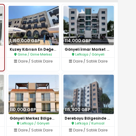
1,150,000 GBP
114,000 GBP
Kuzey Kıbrısın En Değerli Bölg..
Gönyeli İrmar Market Karşısı S..
Girne / Girne Merkez
Lefkoşa / Gönyeli
Daire
/
Satılık Daire
Daire
/
Satılık Daire
110,000 GBP
115,900 GBP
Gönyeli Merkez Bölgede 3+1 ve ..
Dereboyu Bölgesinde Satılık 2+..
Lefkoşa / Gönyeli
Lefkoşa / Kumsal
Daire
/
Satılık Daire
Daire
/
Satılık Daire