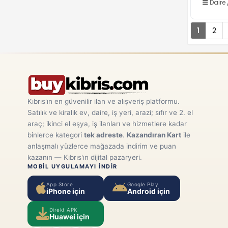
Daire
1
2
Kıbrıs'ın en güvenilir ilan ve alışveriş platformu.
Satılık ve kiralık ev, daire, iş yeri, arazi; sıfır ve 2. el
araç; ikinci el eşya, iş ilanları ve hizmetlere kadar
binlerce kategori
tek adreste
.
Kazandıran Kart
ile
anlaşmalı yüzlerce mağazada indirim ve puan
kazanın — Kıbrıs'ın dijital pazaryeri.
MOBIL UYGULAMAYI INDIR
App Store
Google Play
iPhone için
Android için
Direkt APK
Huawei için