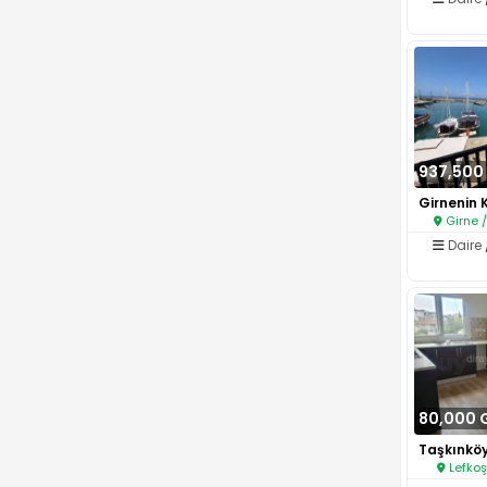
937,500
Girne 
Daire
80,000 
Lefkoş