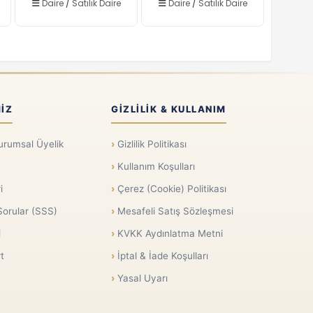
Daire
/
Satılık Daire
Daire
/
Satılık Daire
IZ
GIZLILIK & KULLANIM
urumsal Üyelik
Gizlilik Politikası
Kullanım Koşulları
i
Çerez (Cookie) Politikası
Sorular (SSS)
Mesafeli Satış Sözleşmesi
i
KVKK Aydınlatma Metni
t
İptal & İade Koşulları
Yasal Uyarı