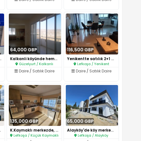
64,000 GBP
116,500 GBP
SATILIK Stüdy..
Kalkanli köyünde hemen ÖDTÜ çe..
Yenikentte satılık 2+1 daire k..
Güzelyurt / Kalkanlı
Lefkoşa / Yenikent
Daire
/
Satılık Daire
Daire
/
Satılık Daire
135,000 GBP
65,000 GBP
Z VİLL..
K.Kaymaklı merkezde, tüm imkan..
Alayköy'de köy merkezinde, 2+1..
Lefkoşa / Küçük Kaymaklı
Lefkoşa / Alayköy