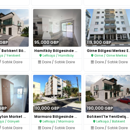
 GBP
95,000 GBP
119,900 GBP
Yenikent / Batıkent Bölgesinde..
Hamitköy Bölgesinde 2+1 Muhteş..
Girne Bölgesi Mer
şa / Yenikent
Lefkoşa / Hamitköy
Girne / Girne Merkez
/
Satılık Daire
Daire
/
Satılık Daire
Daire
/
Satılık Daire
 GBP
110,000 GBP
190,000 GBP
Gönyeli Aytan Market Arkası Sa..
Marmara Bölgesinde Satılık Son..
Batıkent'te YeniGelişmekte Ola..
şa / Gönyeli
Lefkoşa / Marmara
Lefkoşa / Batıkent
/
Satılık Daire
Daire
/
Satılık Daire
Daire
/
Satılık Daire