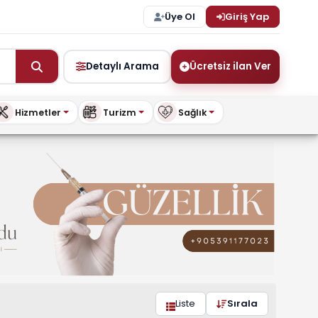
Üye Ol
Giriş Yap
Detaylı Arama
Ücretsiz ilan Ver
Hizmetler
Turizm
Sağlık
is.com
Liste
Sırala