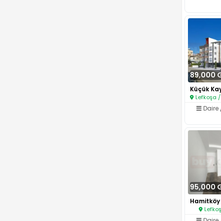
89,000 
Lefkoşa /
Daire
95,000 
Lefkoş
Daire