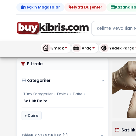
Seçkin Mağazalar
Fiyatı Düşenler
Kazandıra
Emlak
Araç
Yedek Parça
Satılık Daire ilanları, fiya
Filtrele
Kategoriler
›
Tüm Kategoriler
›
Emlak
›
Daire
›
Satılık Daire
Daire
Satılık
DİĞER KATEGORİLER (1)
›