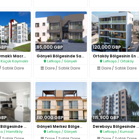
GBP
85,000 GBP
120,000 GBP
Küçük Kaymaklı Macro Market Ar..
Gönyeli Bölgesinde Satılık Son..
Ortaköy Bölgesinin En Ne
 Küçük Kaymaklı
Lefkoşa / Gönyeli
Lefkoşa / Ortaköy
/
Satılık Daire
Daire
/
Satılık Daire
Daire
/
Satılık Daire
GBP
110,000 GBP
115,900 GBP
Hamitköy Bölgesinde Satılık 2+..
Gönyeli Merkez Bölgede 3+1 ve ..
Dereboyu Bölgesinde Satılık 2+..
a / Hamitköy
Lefkoşa / Gönyeli
Lefkoşa / Kumsal
/
Satılık Daire
Daire
/
Satılık Daire
Daire
/
Satılık Daire