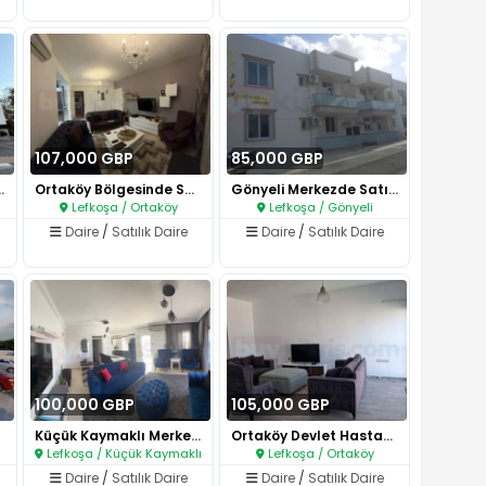
107,000 GBP
85,000 GBP
kez En İyi Ko..
Ortaköy Bölgesinde Satılık Fır..
Gönyeli Merkezde Satılık Kompl..
Lefkoşa / Ortaköy
Lefkoşa / Gönyeli
Daire
/
Satılık Daire
Daire
/
Satılık Daire
100,000 GBP
105,000 GBP
Küçük Kaymaklı Merkezde Satılı..
Ortaköy Devlet Hastanesi Arkas..
Lefkoşa / Küçük Kaymaklı
Lefkoşa / Ortaköy
Daire
/
Satılık Daire
Daire
/
Satılık Daire