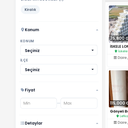
Kiralık
Konum
›
75,800 
KONUM
Seçiniz
İskele
Daire
İLÇE
Seçiniz
Fiyat
›
—
115,000 
Lefko
Daire
Detaylar
›