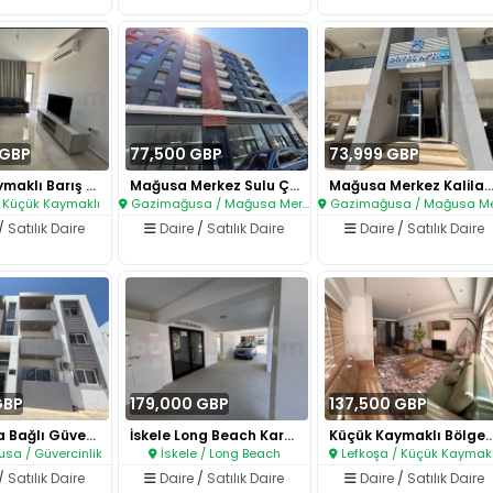
 GBP
77,500 GBP
73,999 GBP
Küçük Kaymaklı Barış Manço Par..
Mağusa Merkez Sulu Çember Yanı..
Mağusa Merkez Kaliland Bölge
 Küçük Kaymaklı
Gazimağusa / Mağusa Merkez
Gazimağusa / Mağusa Merk
/
Satılık Daire
Daire
/
Satılık Daire
Daire
/
Satılık Daire
GBP
179,000 GBP
137,500 GBP
Mağusaya Bağlı Güvercinlik Böl..
İskele Long Beach Karşısı Satı..
Küçük Kaymaklı Bölgesind
a / Güvercinlik
İskele / Long Beach
Lefkoşa / Küçük Kaymakl
/
Satılık Daire
Daire
/
Satılık Daire
Daire
/
Satılık Daire