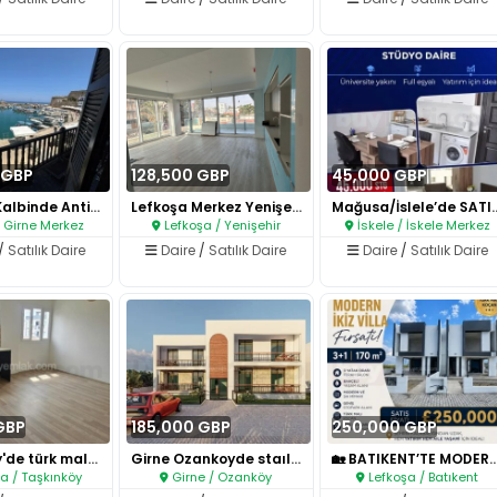
 GBP
128,500 GBP
45,000 GBP
Girnenin Kalbinde Antik Limand..
Lefkoşa Merkez Yenişehirde Sat..
Mağusa/İslele’de 
/ Girne Merkez
Lefkoşa / Yenişehir
İskele / İskele Merkez
/
Satılık Daire
Daire
/
Satılık Daire
Daire
/
Satılık Daire
GBP
185,000 GBP
250,000 GBP
Taşkınköy'de türk malı satılık..
Girne Ozankoyde staılık 3+1 Ba..
🏡 BATIKENT’TE MODERN İKİ
a / Taşkınköy
Girne / Ozanköy
Lefkoşa / Batıkent