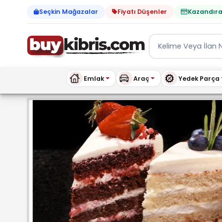
Seçkin Mağazalar
Fiyatı Düşenler
Kazandıra
Emlak
Araç
Yedek Parça
SAY WİTH CAKES - Mağa