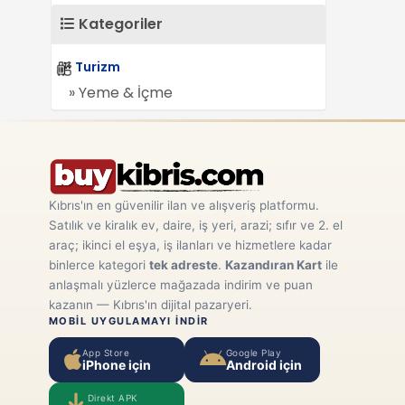
Kategoriler
Turizm
» Yeme & İçme
Kıbrıs'ın en güvenilir ilan ve alışveriş platformu.
Satılık ve kiralık ev, daire, iş yeri, arazi; sıfır ve 2. el
araç; ikinci el eşya, iş ilanları ve hizmetlere kadar
binlerce kategori
tek adreste
.
Kazandıran Kart
ile
anlaşmalı yüzlerce mağazada indirim ve puan
kazanın — Kıbrıs'ın dijital pazaryeri.
MOBIL UYGULAMAYI INDIR
App Store
Google Play
iPhone için
Android için
Direkt APK