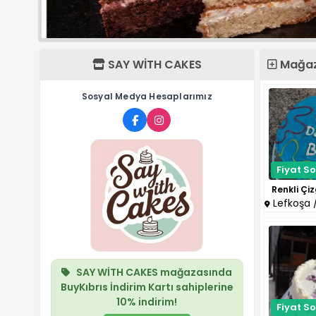
SAY WİTH CAKES
Mağaza
Sosyal Medya Hesaplarımız
Fiyat So
Lefkoşa / 
SAY WİTH CAKES
mağazasında
BuyKıbrıs İndirim Kartı
sahiplerine
10%
indirim!
Fiyat So