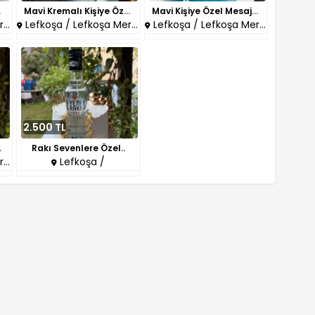
k P..
Mavi Kremalı Kişiye Özel Doğum..
Mavi Kişiye Özel Mesajlı Pasta..
z
Lefkoşa / Lefkoşa Merkez
Lefkoşa / Lefkoşa Merkez
2.500 TL
 Pasta..
Rakı Sevenlere Özel..
z
Lefkoşa /