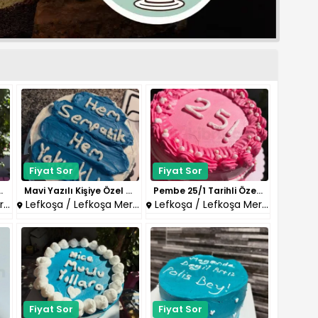
Fiyat Sor
Fiyat Sor
Günü Pastası..
Mavi Yazılı Kişiye Özel Pasta..
Pembe 25/1 Tarihli Özel Gün Pa..
z
Lefkoşa / Lefkoşa Merkez
Lefkoşa / Lefkoşa Merkez
Fiyat Sor
Fiyat Sor