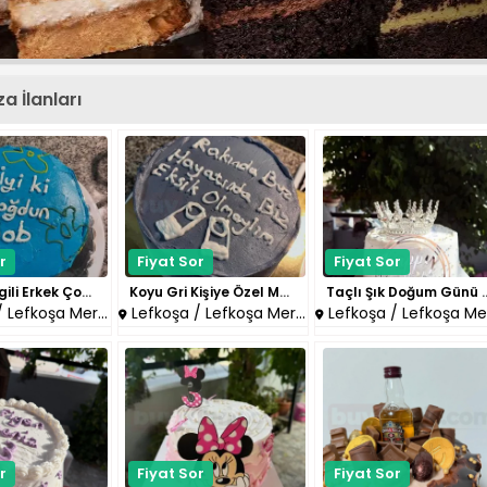
 İlanları
r
Fiyat Sor
Fiyat Sor
Renkli Çizgili Erkek Çocuk Doğ..
Koyu Gri Kişiye Özel Mesajlı P..
Taçlı Şık Doğum 
Lefkoşa Merkez
Lefkoşa / Lefkoşa Merkez
Lefkoşa / Lefkoşa Merke
r
Fiyat Sor
Fiyat Sor