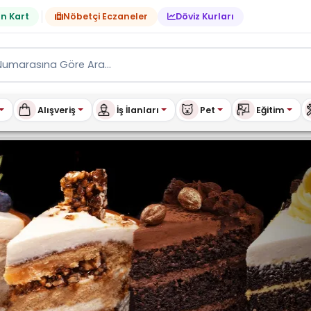
n Kart
Nöbetçi Eczaneler
Döviz Kurları
Alışveriş
İş İlanları
Pet
Eğitim
za Anasayfa