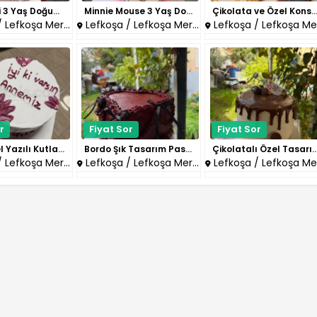
Mor Kalpli 3 Yaş Doğum Günü Pa..
Minnie Mouse 3 Yaş Doğum Günü ..
Çikolata ve Özel Konsept Şı
Lefkoşa Merkez
Lefkoşa / Lefkoşa Merkez
Lefkoşa / Lefkoşa Merke
r
Fiyat Sor
Fiyat Sor
Kişiye Özel Yazılı Kutlama Pas..
Bordo Şık Tasarım Pasta..
Çikolatalı Özel Tasarım
Lefkoşa Merkez
Lefkoşa / Lefkoşa Merkez
Lefkoşa / Lefkoşa Merke