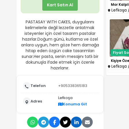
Kart Satın Al
Lefkoşa / 
PASTASAY WITH CAKES, duygularını
kelimelerle değil lezzetle anlatmak
isteyenler için özel tasarım pastalar
hazırlar.Doğum günü, kutlama ve özel
anlara uygun, hem göze hem damağa
hitap eden özgün cake tasarımları
Fiyat So
sunar.Her pasta, senin mesajını tatlı bir
dokunuşla ifade etmek için özenle
Lefkoşa / 
hazırlanır.
Telefon
+905338365183
Lefkoşa
Adres
Konuma Git