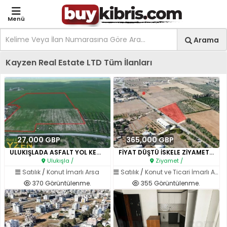
Menü
Site içi arama
Ara
Arama
Kıbrıs İlan Platformu | Sa
Kayzen Real Estate LTD Tüm İlanları
27,000 GBP
365,000 GBP
ULUKIŞLADA ASFALT YOL KENARI E..
FİYAT DÜŞTÜ İSKELE ZİYAMET YAT..
Ulukışla /
Ziyamet /
Satılık
/
Konut İmarlı Arsa
Satılık
/
Konut ve Ticari İmarlı Arsa
370 Görüntülenme.
355 Görüntülenme.