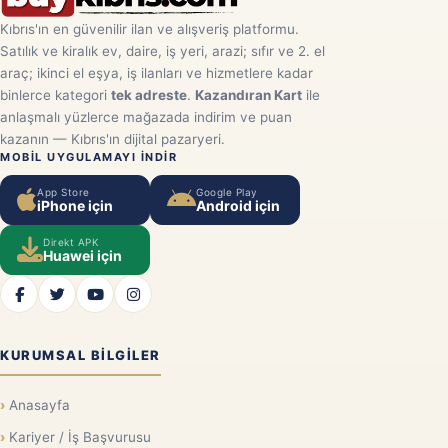
Kıbrıs'ın en güvenilir ilan ve alışveriş platformu.
Satılık ve kiralık ev, daire, iş yeri, arazi; sıfır ve 2. el
araç; ikinci el eşya, iş ilanları ve hizmetlere kadar
binlerce kategori
tek adreste
.
Kazandıran Kart
ile
anlaşmalı yüzlerce mağazada indirim ve puan
kazanın — Kıbrıs'ın dijital pazaryeri.
MOBIL UYGULAMAYI INDIR
App Store
Google Play
iPhone için
Android için
Direkt APK
Huawei için
KURUMSAL BILGILER
Anasayfa
Kariyer / İş Başvurusu