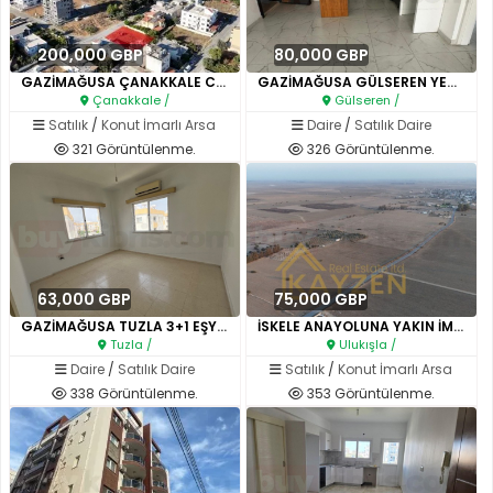
200,000 GBP
80,000 GBP
GAZİMAĞUSA ÇANAKKALE CİTTYMALL..
GAZİMAĞUSA GÜLSEREN YENİ 2+1 T..
Çanakkale /
Gülseren /
Satılık
/
Konut İmarlı Arsa
Daire
/
Satılık Daire
321 Görüntülenme.
326 Görüntülenme.
63,000 GBP
75,000 GBP
GAZİMAĞUSA TUZLA 3+1 EŞYASIZ S..
İSKELE ANAYOLUNA YAKIN İMARA A..
Tuzla /
Ulukışla /
Daire
/
Satılık Daire
Satılık
/
Konut İmarlı Arsa
338 Görüntülenme.
353 Görüntülenme.