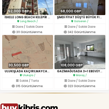
52,000 GBP
68,000 GBP
İSKELE LONG BEACH KELEPİR FİYA..
ŞİMDİ FİYAT DÜŞTÜ BÜYÜK FIRSAT..
Long Beach /
Gülseren /
Daire
/
Satılık Daire
Daire
/
Satılık Daire
311 Görüntülenme.
342 Görüntülenme.
30,500 GBP
108,000 GBP
ULUKIŞLADA KAÇIRILMAYCAK FIRSA..
GAZİMAĞUSADA 3+1 EBEVEYN BANYO..
Ulukışla /
Maraş /
Satılık
/
Tarla
Daire
/
Satılık Daire
315 Görüntülenme.
323 Görüntülenme.