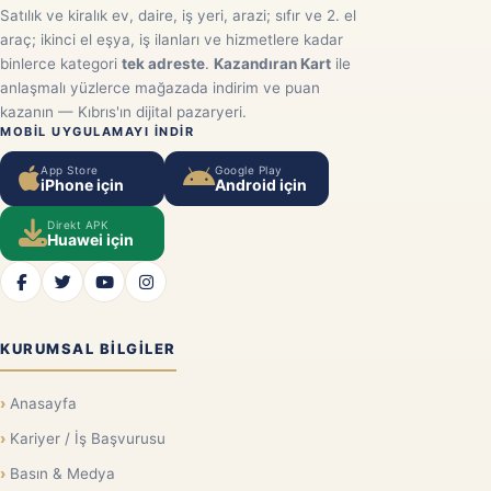
Satılık ve kiralık ev, daire, iş yeri, arazi; sıfır ve 2. el
araç; ikinci el eşya, iş ilanları ve hizmetlere kadar
binlerce kategori
tek adreste
.
Kazandıran Kart
ile
anlaşmalı yüzlerce mağazada indirim ve puan
kazanın — Kıbrıs'ın dijital pazaryeri.
MOBIL UYGULAMAYI INDIR
App Store
Google Play
iPhone için
Android için
Direkt APK
Huawei için
KURUMSAL BILGILER
Anasayfa
Kariyer / İş Başvurusu
Basın & Medya