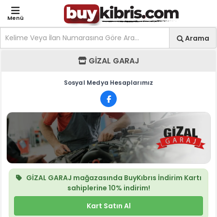
Menü
Site içi arama
Ara
Arama
GİZAL GARAJ - Mağaza 
GİZAL GARAJ
Sosyal Medya Hesaplarımız
GİZAL GARAJ
mağazasında
BuyKıbrıs İndirim Kartı
sahiplerine
10%
indirim!
Kart Satın Al