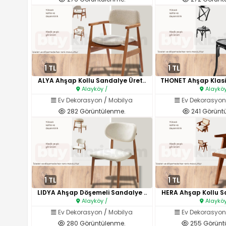
1 TL
1 TL
ALYA Ahşap Kollu Sandalye Üret..
Alayköy /
Alayköy
Ev Dekorasyon
/
Mobilya
Ev Dekorasyo
282 Görüntülenme.
241 Görünt
1 TL
1 TL
LIDYA Ahşap Döşemeli Sandalye ..
HERA Ahşap Kollu Sa
Alayköy /
Alayköy
Ev Dekorasyon
/
Mobilya
Ev Dekorasyo
280 Görüntülenme.
255 Görünt