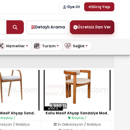
Üye Ol
Giriş Yap
Detaylı Arama
Ücretsiz ilan Ver
Hizmetler
Turizm
Sağlık
şya ve Daha Fazlası – BuyKi
6,990 TL
u Masif Ahşap Sand..
Kollu Masif Ahşap Sandalye Mod..
Alayköy /
Alayköy /
orasyon
/
Mobilya
Ev Dekorasyon
/
Mobilya