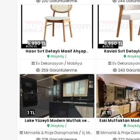
230 Görüntülenme.
244 Görünt
5,990 TL
6,990 TL
Hasır Sırt Detaylı Masif Ahşap..
Kavisli Sırt Detayl
Alayköy /
Alayköy
Ev Dekorasyon
/
Mobilya
Ev Dekorasyo
259 Görüntülenme.
243 Görünt
1 TL
1 TL
Lake Yüzeyli Modern Mutfak ve ..
Alayköy /
Alayköy
Mimarlık & Proje Danışmanlık
/
İç Mimarlık
Mimarlık & Proje Dan
276 Görüntülenme.
272 Görünt