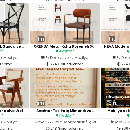
1 TL
1 TL
THONET Ahşap Klasik Sandalye Ü..
ORENDA Metal Kollu Döşemeli Sa..
 /
Alayköy /
n
/
Mobilya
Ev Dekorasyon
/
Mobilya
Ev Dek
ülenme.
224 Görüntülenme.
274 
1 TL
0 TL
ndalye Üret..
Anahtar Teslim İç Mimarlık ve ..
Mobilya usta
 /
Alayköy /
n
/
Mobilya
Mimarlık & Proje Danışmanlık
/
İç Mimarlık
İnşaat & Us
ülenme.
243 Görüntülenme.
369 