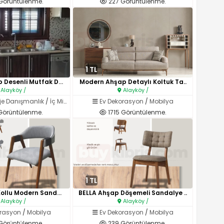
Görüntülenme.
227 Görüntülenme.
1 TL
Modern Ahşap Desenli Mutfak Do..
Modern Ahşap Detaylı Koltuk Ta..
Alayköy /
Alayköy /
oje Danışmanlık
/
İç Mimarlık
Ev Dekorasyon
/
Mobilya
Görüntülenme.
1715 Görüntülenme.
1 TL
LOOP Ahşap Kollu Modern Sandal..
BELLA Ahşap Döşemeli Sandalye ..
Alayköy /
Alayköy /
orasyon
/
Mobilya
Ev Dekorasyon
/
Mobilya
Görüntülenme.
239 Görüntülenme.