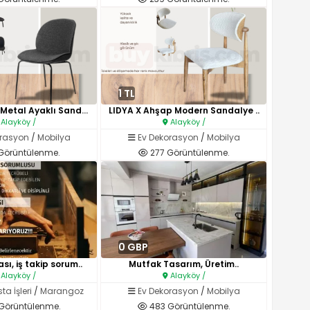
1 TL
NEVA Modern Metal Ayaklı Sanda..
LIDYA X Ahşap Modern Sandalye ..
Alayköy /
Alayköy /
orasyon
/
Mobilya
Ev Dekorasyon
/
Mobilya
Görüntülenme.
277 Görüntülenme.
0 GBP
sı, iş takip sorum..
Mutfak Tasarım, Üretim..
Alayköy /
Alayköy /
ta İşleri
/
Marangoz
Ev Dekorasyon
/
Mobilya
Görüntülenme.
483 Görüntülenme.