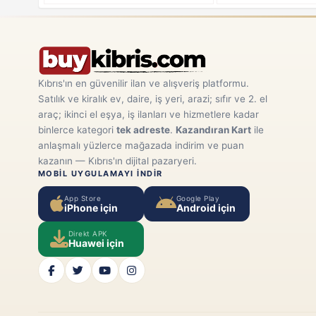
Kıbrıs'ın en güvenilir ilan ve alışveriş platformu.
Satılık ve kiralık ev, daire, iş yeri, arazi; sıfır ve 2. el
araç; ikinci el eşya, iş ilanları ve hizmetlere kadar
binlerce kategori
tek adreste
.
Kazandıran Kart
ile
anlaşmalı yüzlerce mağazada indirim ve puan
kazanın — Kıbrıs'ın dijital pazaryeri.
MOBIL UYGULAMAYI INDIR
App Store
Google Play
iPhone için
Android için
Direkt APK
Huawei için