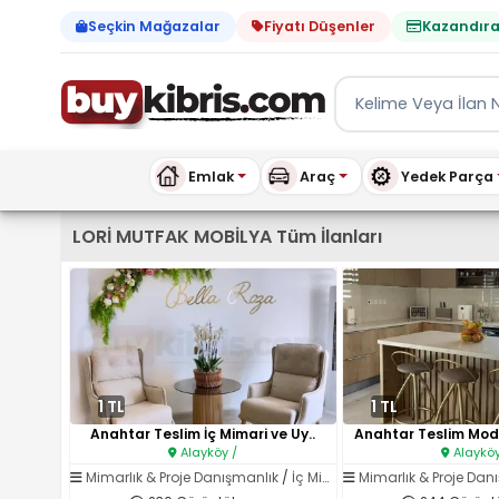
Seçkin Mağazalar
Fiyatı Düşenler
Kazandıra
Emlak
Araç
Yedek Parça
Kıbrıs İlan Platformu | Sa
LORİ MUTFAK MOBİLYA Tüm İlanları
1 TL
1 TL
Anahtar Teslim İç Mimari ve Uy..
Anahtar Teslim Mode
Alayköy /
Alayköy
Mimarlık & Proje Danışmanlık
/
İç Mimarlık
Mimarlık & Proje Dan