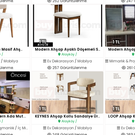
ülenme.
252 Görüntülenme.
247 
1 TL
1 TL
ı Masif Ahş..
Modern Ahşap Ayaklı Döşemeli S..
 /
Alayköy /
n
/
Mobilya
Ev Dekorasyon
/
Mobilya
Mimarlık & Pr
ülenme.
257 Görüntülenme.
261 
1 TL
1 TL
Eski Mutfaktan Modern Ada Mutf..
KEYNES Ahşap Kollu Sandalye Ür..
 /
Alayköy /
ışmanlık
/
İç Mimarlık
Ev Dekorasyon
/
Mobilya
Ev Dek
ülenme.
248 Görüntülenme.
263 