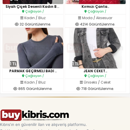
Siyah Çiçek Desenli Kadın Bluz..
Kırmızı Çanta..
Çağlayan /
Çağlayan /
Kadın
/
Bluz
Moda
/
Aksesuar
32 Görüntülenme.
4214 Görüntülenme.
1 TL
1 TL
PARMAK GEÇİRMELİ BADİ ..
JEAN CEKET..
Çağlayan /
Çağlayan /
Kadın
/
Bluz
Üniseks
/
Ceket
865 Görüntülenme.
718 Görüntülenme.
Kıbrıs'ın en güvenilir ilan ve alışveriş platformu.