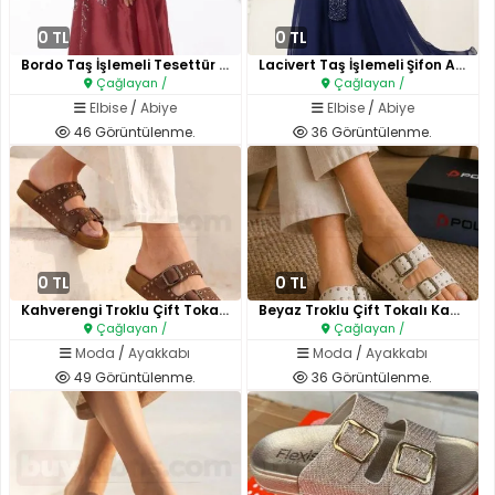
0 TL
0 TL
Bordo Taş İşlemeli Tesettür Ab..
Lacivert Taş İşlemeli Şifon Ab..
Çağlayan /
Çağlayan /
Elbise
/
Abiye
Elbise
/
Abiye
46 Görüntülenme.
36 Görüntülenme.
0 TL
0 TL
Kahverengi Troklu Çift Tokalı ..
Beyaz Troklu Çift Tokalı Kadın..
Çağlayan /
Çağlayan /
Moda
/
Ayakkabı
Moda
/
Ayakkabı
49 Görüntülenme.
36 Görüntülenme.