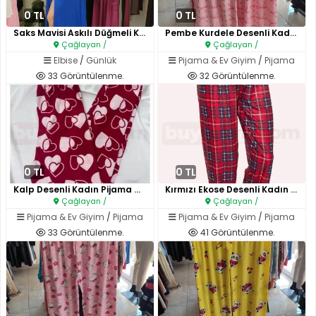
0 TL
0 TL
Saks Mavisi Askılı Düğmeli Kad..
Pembe Kurdele Desenli Kadın Pi..
Çağlayan /
Çağlayan /
Elbise
/
Günlük
Pijama & Ev Giyim
/
Pijama
33 Görüntülenme.
32 Görüntülenme.
0 TL
0 TL
Kalp Desenli Kadın Pijama Altı..
Kırmızı Ekose Desenli Kadın Pi..
Çağlayan /
Çağlayan /
Pijama & Ev Giyim
/
Pijama
Pijama & Ev Giyim
/
Pijama
33 Görüntülenme.
41 Görüntülenme.