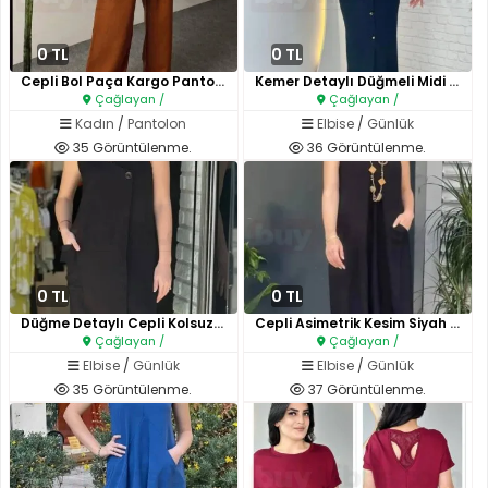
0 TL
0 TL
Cepli Bol Paça Kargo Pantolon..
Kemer Detaylı Düğmeli Midi Elb..
Çağlayan /
Çağlayan /
Kadın
/
Pantolon
Elbise
/
Günlük
35 Görüntülenme.
36 Görüntülenme.
0 TL
0 TL
Düğme Detaylı Cepli Kolsuz Elb..
Cepli Asimetrik Kesim Siyah El..
Çağlayan /
Çağlayan /
Elbise
/
Günlük
Elbise
/
Günlük
35 Görüntülenme.
37 Görüntülenme.