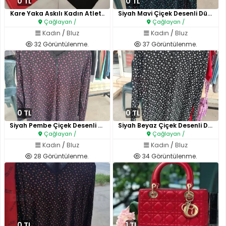
0 TL
0 TL
Kare Yaka Askılı Kadın Atlet..
Siyah Mavi Çiçek Desenli Düğme..
Çağlayan /
Çağlayan /
Kadın
/
Bluz
Kadın
/
Bluz
32 Görüntülenme.
37 Görüntülenme.
0 TL
0 TL
Siyah Pembe Çiçek Desenli Düğm..
Siyah Beyaz Çiçek Desenli Düğm..
Çağlayan /
Çağlayan /
Kadın
/
Bluz
Kadın
/
Bluz
28 Görüntülenme.
34 Görüntülenme.
0 TL
1 TL