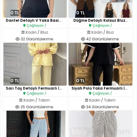
0 TL
0 TL
Dantel Detaylı V Yaka Basic Bl..
Düğme Detaylı Kolsuz Bluz..
Çağlayan /
Çağlayan /
Kadın
/
Bluz
Kadın
/
Bluz
32 Görüntülenme.
42 Görüntülenme.
0 TL
0 TL
Sarı Taş Detaylı Fermuarlı İki..
Siyah Polo Yaka Fermuarlı İkil..
Çağlayan /
Çağlayan /
Kadın
/
Takım
Kadın
/
Takım
25 Görüntülenme.
34 Görüntülenme.