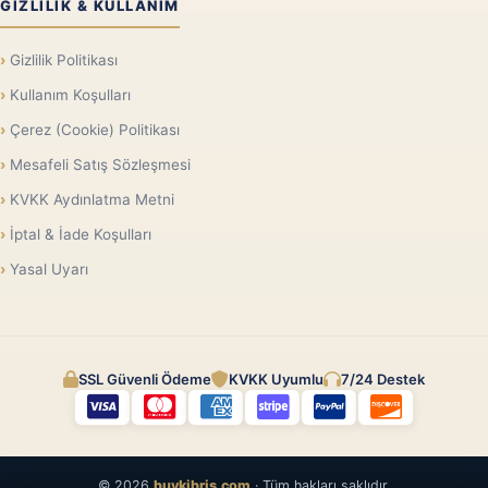
GIZLILIK & KULLANIM
Gizlilik Politikası
Kullanım Koşulları
Çerez (Cookie) Politikası
Mesafeli Satış Sözleşmesi
KVKK Aydınlatma Metni
İptal & İade Koşulları
Yasal Uyarı
SSL Güvenli Ödeme
KVKK Uyumlu
7/24 Destek
© 2026
buykibris.com
· Tüm hakları saklıdır.