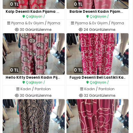
0 TL
0 TL
Kalp Desenli Kadın Pijama Altı..
Barbie Desenli Kadın Pijama Al..
Çağlayan /
Çağlayan /
Pijama & Ev Giyim
/
Pijama
Pijama & Ev Giyim
/
Pijama
30 Görüntülenme.
24 Görüntülenme.
0 TL
0 TL
Hello Kitty Desenli Kadın Pija..
Fuşya Desenli Beli Lastikli Ka..
Çağlayan /
Çağlayan /
Kadın
/
Pantolon
Kadın
/
Pantolon
30 Görüntülenme.
32 Görüntülenme.