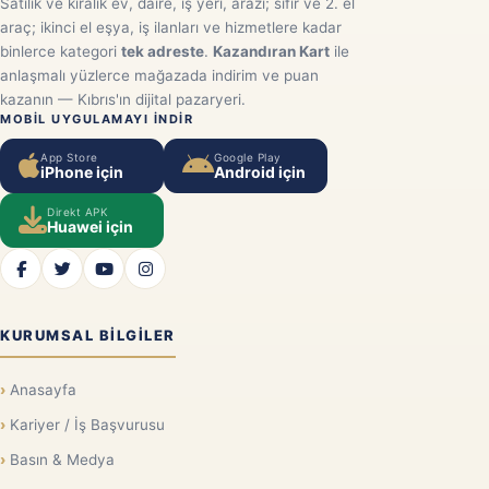
Satılık ve kiralık ev, daire, iş yeri, arazi; sıfır ve 2. el
araç; ikinci el eşya, iş ilanları ve hizmetlere kadar
binlerce kategori
tek adreste
.
Kazandıran Kart
ile
anlaşmalı yüzlerce mağazada indirim ve puan
kazanın — Kıbrıs'ın dijital pazaryeri.
MOBIL UYGULAMAYI INDIR
App Store
Google Play
iPhone için
Android için
Direkt APK
Huawei için
KURUMSAL BILGILER
Anasayfa
Kariyer / İş Başvurusu
Basın & Medya