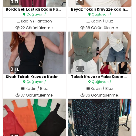
0 TL
0 TL
Bordo Beli Lastikli Kadın Pant..
Beyaz Tokalı Kruvaze Kadın Blu..
Çağlayan /
Çağlayan /
Kadın
/
Pantolon
Kadın
/
Bluz
22 Görüntülenme.
38 Görüntülenme.
0 TL
0 TL
Siyah Tokalı Kruvaze Kadın Blu..
Tokalı Kruvaze Yaka Kadın Bluz..
Çağlayan /
Çağlayan /
Kadın
/
Bluz
Kadın
/
Bluz
37 Görüntülenme.
36 Görüntülenme.