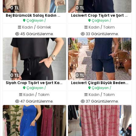
0 TL
0 TL
Bej Bürümcük Salaş Kadın Gömle..
Lacivert Crop Tişört ve Şort K..
Çağlayan /
Çağlayan /
Kadın
/
Gömlek
Kadın
/
Takım
45 Görüntülenme.
33 Görüntülenme.
0 TL
0 TL
Siyah Crop Tişört ve Şort Kadı..
Lacivert Çizgili Büyük Beden Ş..
Çağlayan /
Çağlayan /
Kadın
/
Takım
Kadın
/
Takım
47 Görüntülenme.
37 Görüntülenme.