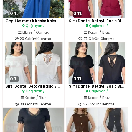
0 TL
0 TL
Cepli Asimetrik Kesim Kolsuz E..
Sırtı Dantel Detaylı Basic Blu..
Çağlayan /
Çağlayan /
Elbise
/
Günlük
Kadın
/
Bluz
29 Görüntülenme.
27 Görüntülenme.
0 TL
0 TL
Sırtı Dantel Detaylı Basic Blu..
Sırtı Dantel Detaylı Basic Blu..
Çağlayan /
Çağlayan /
Kadın
/
Bluz
Kadın
/
Bluz
34 Görüntülenme.
37 Görüntülenme.