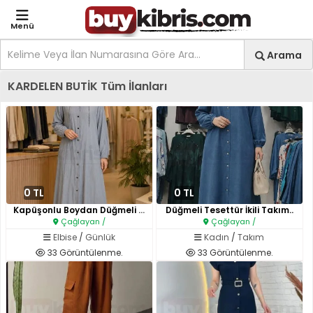
Menü
Site içi arama
Ara
Arama
Kıbrıs İlan Platformu | Sa
KARDELEN BUTİK Tüm İlanları
0 TL
0 TL
Kapüşonlu Boydan Düğmeli Teset..
Düğmeli Tesettür İkili Takım..
Çağlayan /
Çağlayan /
Elbise
/
Günlük
Kadın
/
Takım
33 Görüntülenme.
33 Görüntülenme.