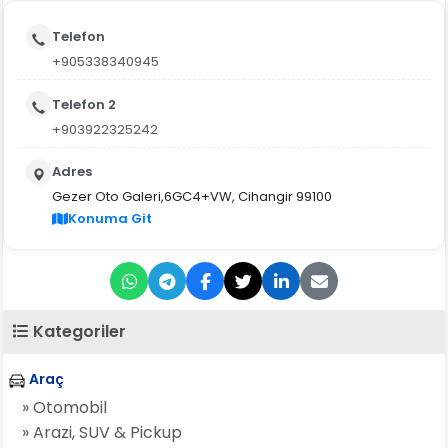
Telefon
+905338340945
Telefon 2
+903922325242
Adres
Gezer Oto Galeri,6GC4+VW, Cihangir 99100
Konuma Git
Kategoriler
Araç
» Otomobil
» Arazi, SUV & Pickup