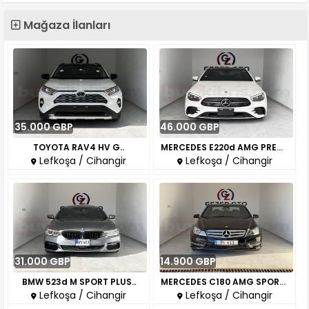
Mağaza İlanları
35.000 GBP
46.000 GBP
TOYOTA RAV4 HV G..
MERCEDES E220d AMG PREMIUM PLU..
Lefkoşa / Cihangir
Lefkoşa / Cihangir
31.000 GBP
14.900 GBP
BMW 523d M SPORT PLUS..
MERCEDES C180 AMG SPORT..
Lefkoşa / Cihangir
Lefkoşa / Cihangir