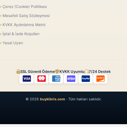
Çerez (Cookie) Politikası
Mesafeli Satış Sözleşmesi
KVKK Aydınlatma Metni
İptal & İade Koşulları
Yasal Uyarı
SSL Güvenli Ödeme
KVKK Uyumlu
7/24 Destek
© 2026
buykibris.com
· Tüm hakları saklıdır.