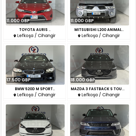
11.000 GBP
11.000 GBP
TOYOTA AURIS ..
MITSUBISHI L200 ANIMAL..
Lefkoşa / Cihangir
Lefkoşa / Cihangir
17.500 GBP
18.000 GBP
BMW 520D M SPORT..
MAZDA 3 FASTBACK S TOURING..
Lefkoşa / Cihangir
Lefkoşa / Cihangir