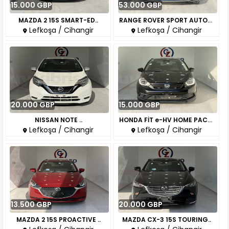
15.000 GBP
53.000 GBP
MAZDA 2 15S SMART-ED..
RANGE ROVER SPORT AUTOBIOGRAPH..
Lefkoşa / Cihangir
Lefkoşa / Cihangir
20.000 GBP
15.000 GBP
NISSAN NOTE ..
HONDA FİT e-HV HOME PACK..
Lefkoşa / Cihangir
Lefkoşa / Cihangir
13.500 GBP
20.000 GBP
MAZDA 2 15S PROACTIVE ..
MAZDA CX-3 15S TOURING..