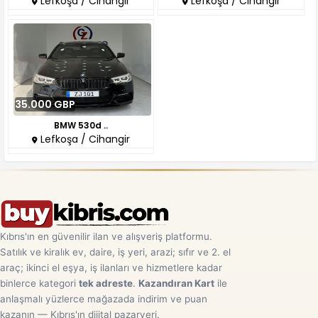
Lefkoşa / Cihangir
Lefkoşa / Cihangir
35.000 GBP
BMW 530d ..
Lefkoşa / Cihangir
Kıbrıs'ın en güvenilir ilan ve alışveriş platformu.
Satılık ve kiralık ev, daire, iş yeri, arazi; sıfır ve 2. el
araç; ikinci el eşya, iş ilanları ve hizmetlere kadar
binlerce kategori
tek adreste
.
Kazandıran Kart
ile
anlaşmalı yüzlerce mağazada indirim ve puan
kazanın — Kıbrıs'ın dijital pazaryeri.