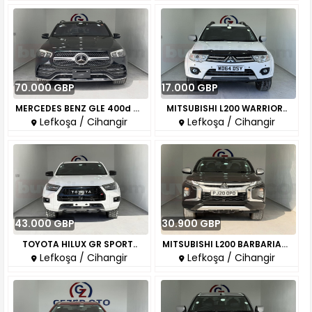
70.000 GBP
17.000 GBP
MERCEDES BENZ GLE 400d AMG LIN..
MITSUBISHI L200 WARRIOR..
Lefkoşa / Cihangir
Lefkoşa / Cihangir
43.000 GBP
30.900 GBP
TOYOTA HILUX GR SPORT..
MITSUBISHI L200 BARBARIAN X..
Lefkoşa / Cihangir
Lefkoşa / Cihangir