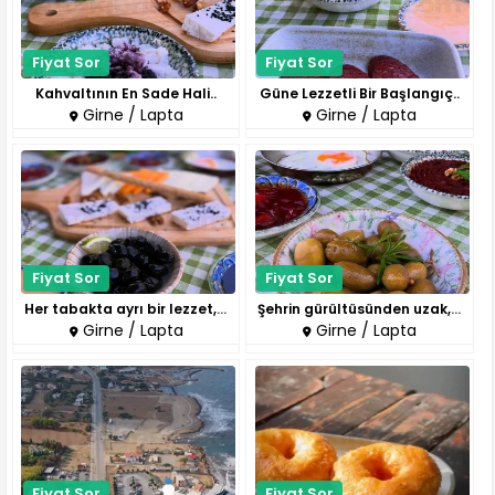
Fiyat Sor
Fiyat Sor
Kahvaltının En Sade Hali..
Güne Lezzetli Bir Başlangıç..
Girne / Lapta
Girne / Lapta
Fiyat Sor
Fiyat Sor
Her tabakta ayrı bir lezzet, h..
Şehrin gürültüsünden uzak, huz..
Girne / Lapta
Girne / Lapta
Fiyat Sor
Fiyat Sor