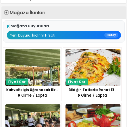
Mağaza İlanları
Mağaza Duyuruları
Yeni Duyuru: İndirim Fırsatı
Detay
Fiyat Sor
Fiyat Sor
Kahvaltı İçin Uğranacak Bir Du..
Bildiğin Tatlarla Rahat Et..
Girne / Lapta
Girne / Lapta