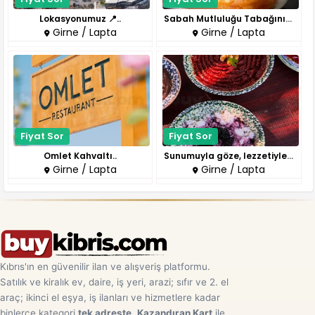
Lokasyonumuz 📍..
Sabah Mutluluğu Tabağınızda!📍..
Girne / Lapta
Girne / Lapta
Fiyat Sor
Fiyat Sor
Omlet Kahvaltı..
Sunumuyla göze, lezzetiyle kal..
Girne / Lapta
Girne / Lapta
Kıbrıs'ın en güvenilir ilan ve alışveriş platformu.
Satılık ve kiralık ev, daire, iş yeri, arazi; sıfır ve 2. el
araç; ikinci el eşya, iş ilanları ve hizmetlere kadar
binlerce kategori
tek adreste
.
Kazandıran Kart
ile