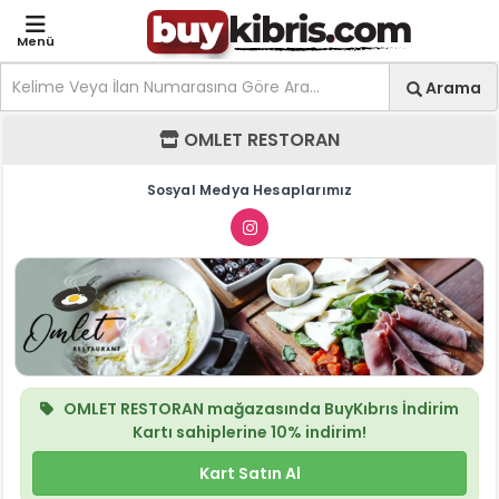
Menü
Site içi arama
Ara
Arama
OMLET RESTORAN - Mağa
OMLET RESTORAN
Sosyal Medya Hesaplarımız
OMLET RESTORAN
mağazasında
BuyKıbrıs İndirim
Kartı
sahiplerine
10%
indirim!
Kart Satın Al