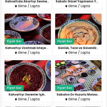
Kahvaltıda Abartıyı Sevmeyenle..
Sabahı Güzel Yapmanın Yolu..
Girne / Lapta
Girne / Lapta
Fiyat Sor
Fiyat Sor
Kahvaltıyı Uzatmak İsteyenlere..
Günlük, Taze ve Güvenilir..
Girne / Lapta
Girne / Lapta
Fiyat Sor
Fiyat Sor
Kahvaltıyı Sevenler İçin..
Sabahın En Huzurlu Molası..
Girne / Lapta
Girne / Lapta