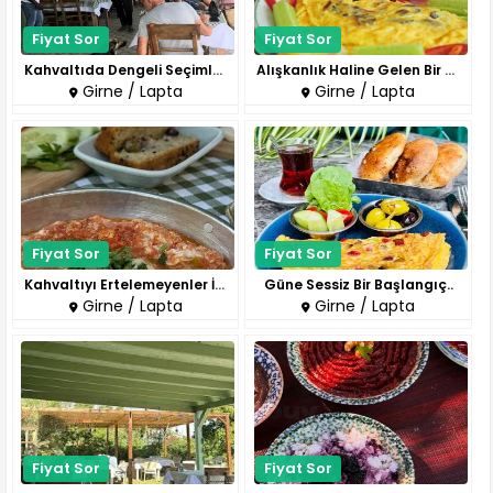
Fiyat Sor
Fiyat Sor
Kahvaltıda Dengeli Seçimler..
Alışkanlık Haline Gelen Bir Me..
Girne / Lapta
Girne / Lapta
Fiyat Sor
Fiyat Sor
Kahvaltıyı Ertelemeyenler İçin..
Güne Sessiz Bir Başlangıç..
Girne / Lapta
Girne / Lapta
Fiyat Sor
Fiyat Sor