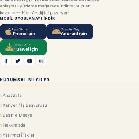
anlaşmalı yüzlerce mağazada indirim ve puan
kazanın — Kıbrıs'ın dijital pazaryeri.
MOBIL UYGULAMAYI INDIR
App Store
Google Play
iPhone için
Android için
Direkt APK
Huawei için
KURUMSAL BILGILER
Anasayfa
Kariyer / İş Başvurusu
Basın & Medya
Hakkımızda
Yatırımcı İlişkileri