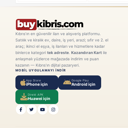
Kıbrıs'ın en güvenilir ilan ve alışveriş platformu.
Satılık ve kiralık ev, daire, iş yeri, arazi; sıfır ve 2. el
araç; ikinci el eşya, iş ilanları ve hizmetlere kadar
binlerce kategori
tek adreste
.
Kazandıran Kart
ile
anlaşmalı yüzlerce mağazada indirim ve puan
kazanın — Kıbrıs'ın dijital pazaryeri.
MOBIL UYGULAMAYI INDIR
App Store
Google Play
iPhone için
Android için
Direkt APK
Huawei için