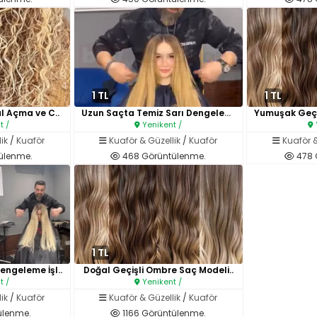
1 TL
1 TL
l Açma ve C..
Uzun Saçta Temiz Sarı Dengelem..
t /
Yenikent /
ik
/
Kuaför
Kuaför & Güzellik
/
Kuaför
Kuaför &
ülenme.
468 Görüntülenme.
478 
1 TL
ngeleme İşl..
Doğal Geçişli Ombre Saç Modeli..
t /
Yenikent /
ik
/
Kuaför
Kuaför & Güzellik
/
Kuaför
ülenme.
1166 Görüntülenme.