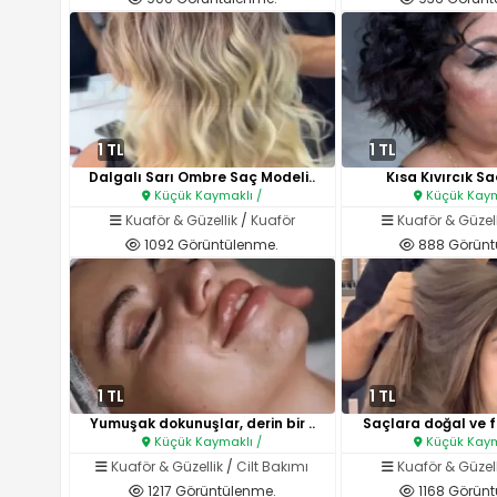
1 TL
1 TL
Dalgalı Sarı Ombre Saç Modeli..
Kısa Kıvırcık Sa
Küçük Kaymaklı /
Küçük Kaym
Kuaför & Güzellik
/
Kuaför
Kuaför & Güzell
1092 Görüntülenme.
888 Görünt
1 TL
1 TL
Yumuşak dokunuşlar, derin bir ..
Saçlara doğal ve fr
Küçük Kaymaklı /
Küçük Kaym
Kuaför & Güzellik
/
Cilt Bakımı
Kuaför & Güzell
1217 Görüntülenme.
1168 Görünt