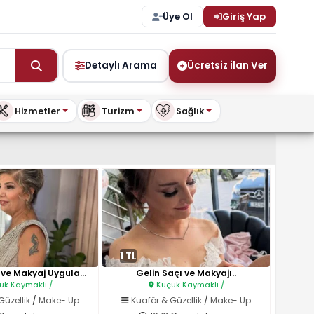
Üye Ol
Giriş Yap
Detaylı Arama
Ücretsiz ilan Ver
Hizmetler
Turizm
Sağlık
şya ve Daha Fazlası – BuyKi
1 TL
Özel Gün Saç ve Makyaj Uygulam..
Gelin Saçı ve Makyajı..
k Kaymaklı /
Küçük Kaymaklı /
Güzellik
/
Make- Up
Kuaför & Güzellik
/
Make- Up