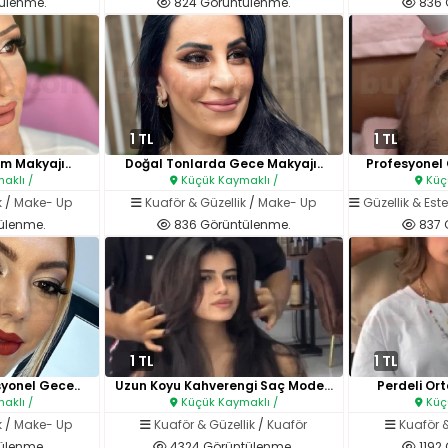
ülenme.
824 Görüntülenme.
836 
1 TL
1 TL
m Makyajı..
Doğal Tonlarda Gece Makyajı..
Profesyonel 
aklı /
Küçük Kaymaklı /
Küçü
k
/
Make- Up
Kuaför & Güzellik
/
Make- Up
Güzellik & Este
ülenme.
836 Görüntülenme.
837 
1 TL
1 TL
syonel Gece..
Uzun Koyu Kahverengi Saç Model..
Perdeli Ort
aklı /
Küçük Kaymaklı /
Küçü
k
/
Make- Up
Kuaför & Güzellik
/
Kuaför
Kuaför &
ülenme.
4324 Görüntülenme.
1192