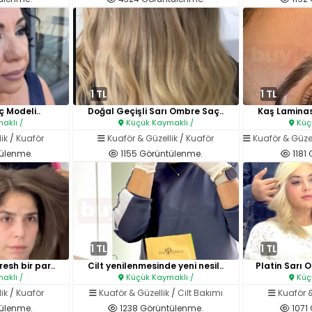
1 TL
1 TL
ç Modeli..
Doğal Geçişli Sarı Ombre Saç..
Kaş Laminasy
aklı /
Küçük Kaymaklı /
Küçü
ik
/
Kuaför
Kuaför & Güzellik
/
Kuaför
Kuaför & Güzel
ülenme.
1155 Görüntülenme.
1181
1 TL
1 TL
esh bir par..
Cilt yenilenmesinde yeni nesil..
Platin Sarı 
aklı /
Küçük Kaymaklı /
Küçü
ik
/
Kuaför
Kuaför & Güzellik
/
Cilt Bakımı
Kuaför &
ülenme.
1238 Görüntülenme.
1071