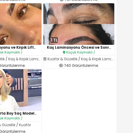
1 TL
onu ve Kirpik Lift..
Kaş Laminasyonu Öncesi ve Sonr..
k Kaymaklı /
Küçük Kaymaklı /
lik
/
Kaş & Kirpik Laminasyonu
Kuaför & Güzellik
/
Kaş & Kirpik Laminasyonu
 Görüntülenme.
740 Görüntülenme.
Orta Boy Saç Model..
k Kaymaklı /
 Güzellik
/
Kuaför
 Görüntülenme.