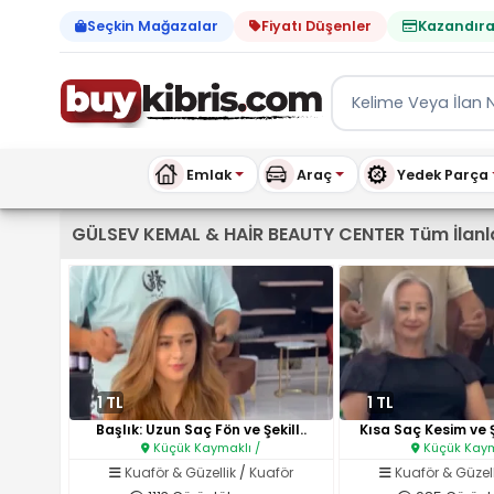
Seçkin Mağazalar
Fiyatı Düşenler
Kazandıra
Emlak
Araç
Yedek Parça
Kıbrıs İlan Platformu | Sa
GÜLSEV KEMAL & HAİR BEAUTY CENTER Tüm İlanl
1 TL
1 TL
Başlık: Uzun Saç Fön ve Şekill..
Kısa Saç Kesim ve Ş
Küçük Kaymaklı /
Küçük Kaym
Kuaför & Güzellik
/
Kuaför
Kuaför & Güzell