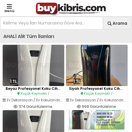
Menü
Site içi arama
Ara
Arama
Kıbrıs İlan Platformu | Sa
AHALİ AİR Tüm İlanları
1 TL
1 TL
Beyaz Profesyonel Koku Cihazı..
Siyah Profesyonel Koku Cihazı..
Küçük Kaymaklı /
Küçük Kaymaklı /
Ev Dekorasyon
/
Ev Kokulandırma Sistemleri
Ev Dekorasyon
/
Ev Kokulandırma Sistemleri
1174 Görüntülenme.
999 Görüntülenme.