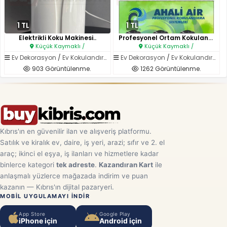
1 TL
1 TL
Elektrikli Koku Makinesi..
Profesyonel Ortam Kokulandırma..
Küçük Kaymaklı /
Küçük Kaymaklı /
Ev Dekorasyon
/
Ev Kokulandırma Sistemleri
Ev Dekorasyon
/
Ev Kokulandırma Sistemleri
903 Görüntülenme.
1262 Görüntülenme.
Kıbrıs'ın en güvenilir ilan ve alışveriş platformu.
Satılık ve kiralık ev, daire, iş yeri, arazi; sıfır ve 2. el
araç; ikinci el eşya, iş ilanları ve hizmetlere kadar
binlerce kategori
tek adreste
.
Kazandıran Kart
ile
anlaşmalı yüzlerce mağazada indirim ve puan
kazanın — Kıbrıs'ın dijital pazaryeri.
MOBIL UYGULAMAYI INDIR
App Store
Google Play
iPhone için
Android için