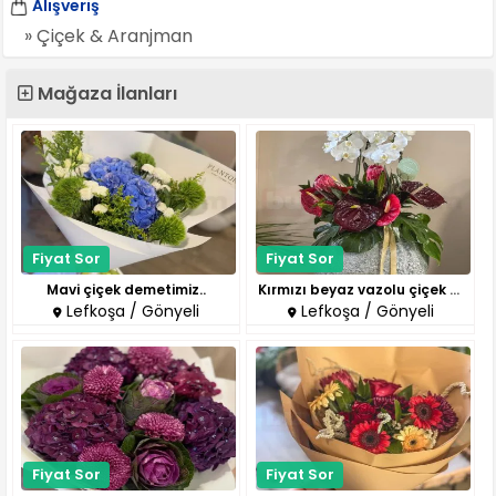
Alışveriş
» Çiçek & Aranjman
Mağaza İlanları
Fiyat Sor
Fiyat Sor
Mavi çiçek demetimiz..
Kırmızı beyaz vazolu çiçek dem..
Lefkoşa / Gönyeli
Lefkoşa / Gönyeli
Fiyat Sor
Fiyat Sor