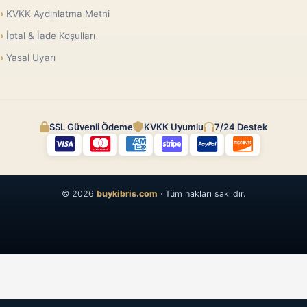
KVKK Aydınlatma Metni
İptal & İade Koşulları
Yasal Uyarı
SSL Güvenli Ödeme
KVKK Uyumlu
7/24 Destek
© 2026
buykibris.com
· Tüm hakları saklıdır.