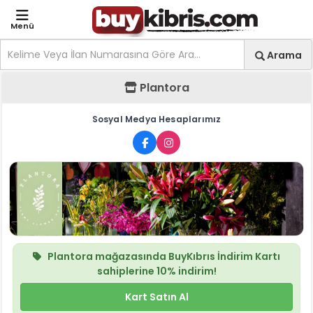
Menü
Site içi arama
Ara
Arama
Plantora - Mağaza Anas
Plantora
Sosyal Medya Hesaplarımız
Plantora
mağazasında
BuyKıbrıs İndirim Kartı
sahiplerine
10%
indirim!
Kart Satın Al