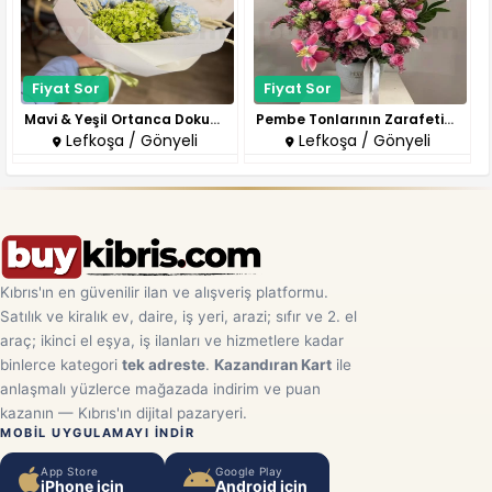
Fiyat Sor
Fiyat Sor
Mavi & Yeşil Ortanca Dokunuşla..
Pembe Tonlarının Zarafetini Ta..
Lefkoşa / Gönyeli
Lefkoşa / Gönyeli
Kıbrıs'ın en güvenilir ilan ve alışveriş platformu.
Satılık ve kiralık ev, daire, iş yeri, arazi; sıfır ve 2. el
araç; ikinci el eşya, iş ilanları ve hizmetlere kadar
binlerce kategori
tek adreste
.
Kazandıran Kart
ile
anlaşmalı yüzlerce mağazada indirim ve puan
kazanın — Kıbrıs'ın dijital pazaryeri.
MOBIL UYGULAMAYI INDIR
App Store
Google Play
iPhone için
Android için