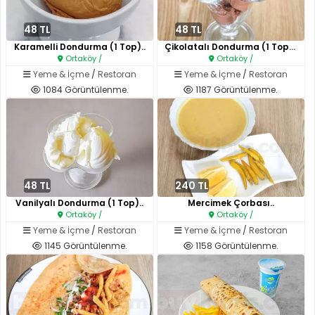
48 TL
48 TL
Karamelli Dondurma (1 Top)..
Çikolatalı Dondurma (1 Top)..
Ortaköy /
Ortaköy /
Yeme & İçme
/
Restoran
Yeme & İçme
/
Restoran
1084 Görüntülenme.
1187 Görüntülenme.
48 TL
240 TL
Vanilyalı Dondurma (1 Top)..
Mercimek Çorbası..
Ortaköy /
Ortaköy /
Yeme & İçme
/
Restoran
Yeme & İçme
/
Restoran
1145 Görüntülenme.
1158 Görüntülenme.