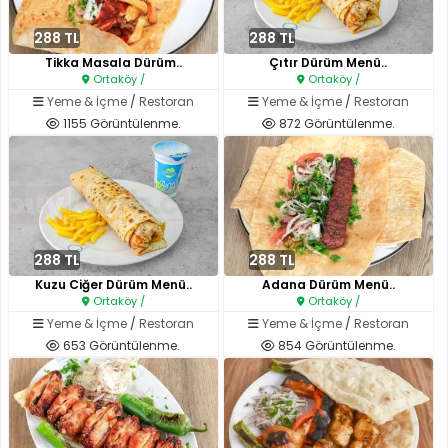
288 TL
288 TL
Tikka Masala Dürüm..
Çıtır Dürüm Menü..
Ortaköy /
Ortaköy /
Yeme & İçme
/
Restoran
Yeme & İçme
/
Restoran
1155 Görüntülenme.
872 Görüntülenme.
288 TL
288 TL
Kuzu Ciğer Dürüm Menü..
Adana Dürüm Menü..
Ortaköy /
Ortaköy /
Yeme & İçme
/
Restoran
Yeme & İçme
/
Restoran
653 Görüntülenme.
854 Görüntülenme.