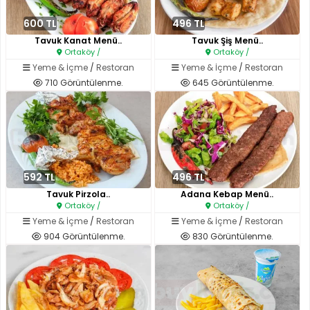
600 TL
496 TL
Tavuk Kanat Menü..
Tavuk Şiş Menü..
Ortaköy /
Ortaköy /
Yeme & İçme
/
Restoran
Yeme & İçme
/
Restoran
710 Görüntülenme.
645 Görüntülenme.
592 TL
496 TL
Tavuk Pirzola..
Adana Kebap Menü..
Ortaköy /
Ortaköy /
Yeme & İçme
/
Restoran
Yeme & İçme
/
Restoran
904 Görüntülenme.
830 Görüntülenme.