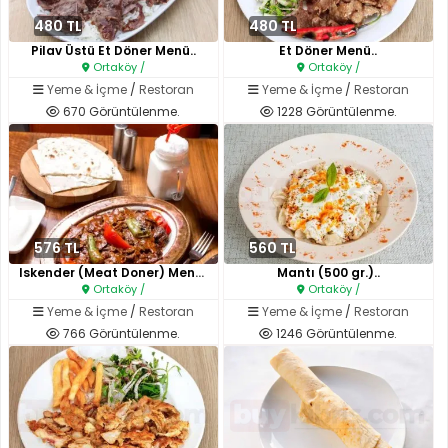
480 TL
480 TL
Pilav Üstü Et Döner Menü..
Et Döner Menü..
Ortaköy /
Ortaköy /
Yeme & İçme
/
Restoran
Yeme & İçme
/
Restoran
670 Görüntülenme.
1228 Görüntülenme.
576 TL
560 TL
Iskender (Meat Doner) Menu..
Mantı (500 gr.)..
Ortaköy /
Ortaköy /
Yeme & İçme
/
Restoran
Yeme & İçme
/
Restoran
766 Görüntülenme.
1246 Görüntülenme.