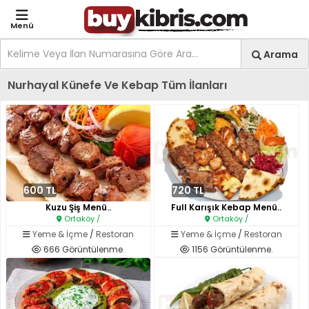
Menü
Site içi arama
Ara
Arama
Kıbrıs İlan Platformu | Sa
Nurhayal Künefe Ve Kebap Tüm İlanları
600 TL
720 TL
Kuzu Şiş Menü..
Full Karışık Kebap Menü..
Ortaköy /
Ortaköy /
Yeme & İçme
/
Restoran
Yeme & İçme
/
Restoran
666 Görüntülenme.
1156 Görüntülenme.