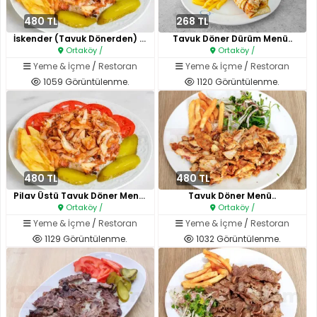
480 TL
268 TL
İskender (Tavuk Dönerden) Menü..
Tavuk Döner Dürüm Menü..
Ortaköy /
Ortaköy /
Yeme & İçme
/
Restoran
Yeme & İçme
/
Restoran
1059 Görüntülenme.
1120 Görüntülenme.
480 TL
480 TL
Pilav Üstü Tavuk Döner Menü..
Tavuk Döner Menü..
Ortaköy /
Ortaköy /
Yeme & İçme
/
Restoran
Yeme & İçme
/
Restoran
1129 Görüntülenme.
1032 Görüntülenme.