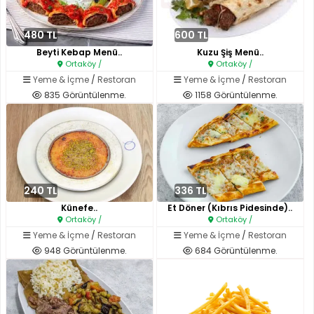
480 TL
600 TL
Beyti Kebap Menü..
Kuzu Şiş Menü..
Ortaköy /
Ortaköy /
Yeme & İçme
/
Restoran
Yeme & İçme
/
Restoran
835 Görüntülenme.
1158 Görüntülenme.
240 TL
336 TL
Künefe..
Et Döner (Kıbrıs Pidesinde)..
Ortaköy /
Ortaköy /
Yeme & İçme
/
Restoran
Yeme & İçme
/
Restoran
948 Görüntülenme.
684 Görüntülenme.