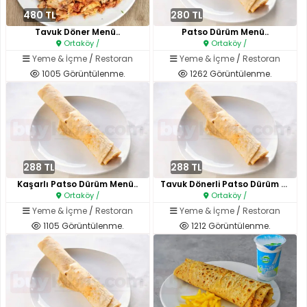
480 TL
280 TL
Tavuk Döner Menü..
Patso Dürüm Menü..
Ortaköy /
Ortaköy /
Yeme & İçme
/
Restoran
Yeme & İçme
/
Restoran
1005 Görüntülenme.
1262 Görüntülenme.
288 TL
288 TL
Kaşarlı Patso Dürüm Menü..
Tavuk Dönerli Patso Dürüm Menü..
Ortaköy /
Ortaköy /
Yeme & İçme
/
Restoran
Yeme & İçme
/
Restoran
1105 Görüntülenme.
1212 Görüntülenme.