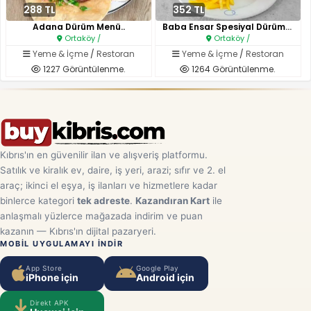
288 TL
352 TL
Adana Dürüm Menü..
Baba Ensar Spesiyal Dürüm Menü..
Ortaköy /
Ortaköy /
Yeme & İçme
/
Restoran
Yeme & İçme
/
Restoran
1227 Görüntülenme.
1264 Görüntülenme.
Kıbrıs'ın en güvenilir ilan ve alışveriş platformu.
Satılık ve kiralık ev, daire, iş yeri, arazi; sıfır ve 2. el
araç; ikinci el eşya, iş ilanları ve hizmetlere kadar
binlerce kategori
tek adreste
.
Kazandıran Kart
ile
anlaşmalı yüzlerce mağazada indirim ve puan
kazanın — Kıbrıs'ın dijital pazaryeri.
MOBIL UYGULAMAYI INDIR
App Store
Google Play
iPhone için
Android için
Direkt APK