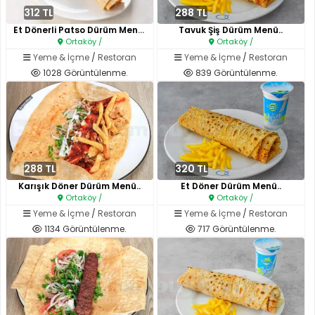
312 TL
288 TL
Et Dönerli Patso Dürüm Menü..
Tavuk Şiş Dürüm Menü..
Ortaköy /
Ortaköy /
Yeme & İçme
/
Restoran
Yeme & İçme
/
Restoran
1028 Görüntülenme.
839 Görüntülenme.
288 TL
320 TL
Karışık Döner Dürüm Menü..
Et Döner Dürüm Menü..
Ortaköy /
Ortaköy /
Yeme & İçme
/
Restoran
Yeme & İçme
/
Restoran
1134 Görüntülenme.
717 Görüntülenme.