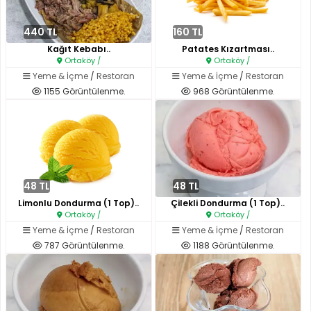
440 TL
160 TL
Kağıt Kebabı..
Patates Kızartması..
Ortaköy /
Ortaköy /
Yeme & İçme
/
Restoran
Yeme & İçme
/
Restoran
1155 Görüntülenme.
968 Görüntülenme.
48 TL
48 TL
Limonlu Dondurma (1 Top)..
Çilekli Dondurma (1 Top)..
Ortaköy /
Ortaköy /
Yeme & İçme
/
Restoran
Yeme & İçme
/
Restoran
787 Görüntülenme.
1188 Görüntülenme.