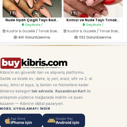
1 TL
1 TL
Nude Siyah Çizgili Taşlı Badem..
Kırmızı ve Nude Taşlı Tırnak M..
Geçitkale /
Geçitkale /
Kuaför & Güzellik
/
Tırnak Bakımı
Kuaför & Güzellik
/
Tırnak Bakımı
841 Görüntülenme.
1132 Görüntülenme.
Kıbrıs'ın en güvenilir ilan ve alışveriş platformu.
Satılık ve kiralık ev, daire, iş yeri, arazi; sıfır ve 2. el
araç; ikinci el eşya, iş ilanları ve hizmetlere kadar
binlerce kategori
tek adreste
.
Kazandıran Kart
ile
anlaşmalı yüzlerce mağazada indirim ve puan
kazanın — Kıbrıs'ın dijital pazaryeri.
MOBIL UYGULAMAYI INDIR
App Store
Google Play
iPhone için
Android için