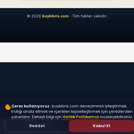
© 2026
buykibris.com
· Tüm hakları saklıdır.
Çerez kullanıyoruz.
buykibris.com deneyiminizi iyileştirmek,
trafiği analiz etmek ve içerikleri kişiselleştirmek için çerezlerden
yararlanır. Detaylı bilgi için
Gizlilik Politikamızı
inceleyebilirsiniz.
ÜCRETSIZ
Reddet
Kabul Et
İLAN VER
Anasayfa
Vitrin
Üye Ol
Giriş Yap