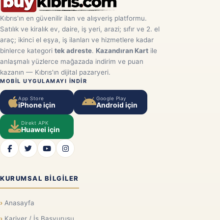
Kıbrıs'ın en güvenilir ilan ve alışveriş platformu.
Satılık ve kiralık ev, daire, iş yeri, arazi; sıfır ve 2. el
araç; ikinci el eşya, iş ilanları ve hizmetlere kadar
binlerce kategori
tek adreste
.
Kazandıran Kart
ile
anlaşmalı yüzlerce mağazada indirim ve puan
kazanın — Kıbrıs'ın dijital pazaryeri.
MOBIL UYGULAMAYI INDIR
App Store
Google Play
iPhone için
Android için
Direkt APK
Huawei için
KURUMSAL BILGILER
Anasayfa
Kariyer / İş Başvurusu