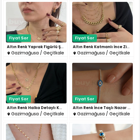
Fiyat Sor
Fiyat Sor
Altın Renk Yaprak Figürlü Şık ..
Altın Renk Katmanlı İnce Zinci..
Gazimağusa / Geçitkale
Gazimağusa / Geçitkale
Fiyat Sor
Fiyat Sor
Altın Renk Halka Detaylı Kalın..
Altın Renk İnce Taşlı Nazar Fi..
Gazimağusa / Geçitkale
Gazimağusa / Geçitkale