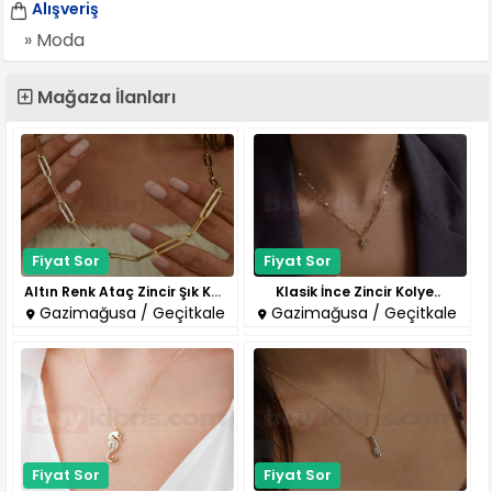
Alışveriş
» Moda
Mağaza İlanları
Fiyat Sor
Fiyat Sor
Altın Renk Ataç Zincir Şık Kol..
Klasik İnce Zincir Kolye..
Gazimağusa / Geçitkale
Gazimağusa / Geçitkale
Fiyat Sor
Fiyat Sor