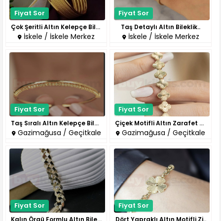
Fiyat Sor
Fiyat Sor
Çok Şeritli Altın Kelepçe Bile..
Taş Detaylı Altın Bileklik..
İskele / İskele Merkez
İskele / İskele Merkez
Fiyat Sor
Fiyat Sor
Taş Sıralı Altın Kelepçe Bilek..
Çiçek Motifli Altın Zarafet Bi..
Gazimağusa / Geçitkale
Gazimağusa / Geçitkale
Fiyat Sor
Fiyat Sor
Kalın Örgü Formlu Altın Bilekl..
Dört Yapraklı Altın Motifli Zi..