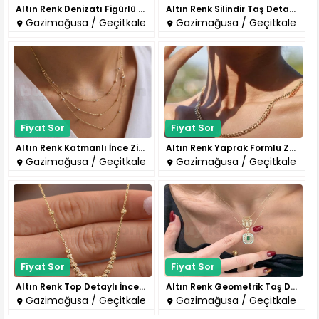
Altın Renk Denizatı Figürlü Za..
Altın Renk Silindir Taş Detayl..
Gazimağusa / Geçitkale
Gazimağusa / Geçitkale
Fiyat Sor
Fiyat Sor
Altın Renk Katmanlı İnce Zinci..
Altın Renk Yaprak Formlu Zinci..
Gazimağusa / Geçitkale
Gazimağusa / Geçitkale
Fiyat Sor
Fiyat Sor
Altın Renk Top Detaylı İnce Zi..
Altın Renk Geometrik Taş Detay..
Gazimağusa / Geçitkale
Gazimağusa / Geçitkale