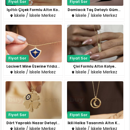
Fiyat Sor
Fiyat Sor
Işıltılı Çiçek Formlu Altın Ko..
Damlacık Taş Detaylı Gümüş Yüz..
İskele / İskele Merkez
İskele / İskele Merkez
Fiyat Sor
Fiyat Sor
Lacivert Mine Üzerine Yıldız M..
Çivi Formlu Altın Kolye..
İskele / İskele Merkez
İskele / İskele Merkez
Fiyat Sor
Fiyat Sor
Dört Yapraklı Nazar Detaylı Al..
İkili Halka Tasarımlı Altın Ko..
İskele / İskele Merkez
İskele / İskele Merkez