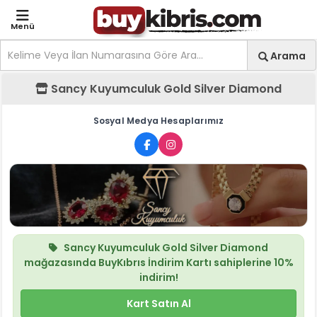
Menü
Site içi arama
Ara
Arama
Sancy Kuyumculuk Gold 
Sancy Kuyumculuk Gold Silver Diamond
Sosyal Medya Hesaplarımız
Sancy Kuyumculuk Gold Silver Diamond
mağazasında
BuyKıbrıs İndirim Kartı
sahiplerine
10%
indirim!
Kart Satın Al