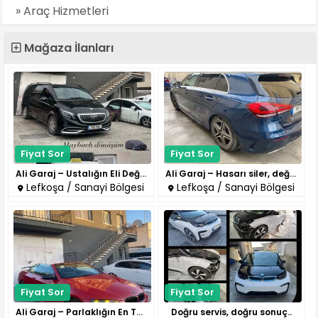
» Araç Hizmetleri
Mağaza İlanları
Fiyat Sor
Fiyat Sor
Ali Garaj – Ustalığın Eli Değe..
Ali Garaj – Hasarı siler, değe..
Lefkoşa / Sanayi Bölgesi
Lefkoşa / Sanayi Bölgesi
Fiyat Sor
Fiyat Sor
Ali Garaj – Parlaklığın En Tem..
Doğru servis, doğru sonuç..