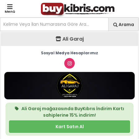
Menü
Site içi arama
Ara
Arama
Ali Garaj - Mağaza Anas
Ali Garaj
Sosyal Medya Hesaplarımız
Ali Garaj
mağazasında
BuyKıbrıs İndirim Kartı
sahiplerine
15%
indirim!
Kart Satın Al