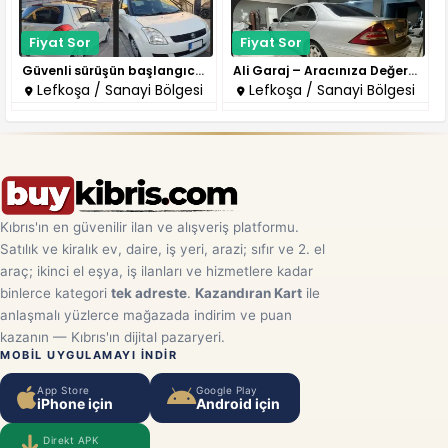
Fiyat Sor
Fiyat Sor
Güvenli sürüşün başlangıcı Ali..
Ali Garaj – Aracınıza Değer Ka..
Lefkoşa / Sanayi Bölgesi
Lefkoşa / Sanayi Bölgesi
Kıbrıs'ın en güvenilir ilan ve alışveriş platformu.
Satılık ve kiralık ev, daire, iş yeri, arazi; sıfır ve 2. el
araç; ikinci el eşya, iş ilanları ve hizmetlere kadar
binlerce kategori
tek adreste
.
Kazandıran Kart
ile
anlaşmalı yüzlerce mağazada indirim ve puan
kazanın — Kıbrıs'ın dijital pazaryeri.
MOBIL UYGULAMAYI INDIR
App Store
Google Play
iPhone için
Android için
Direkt APK