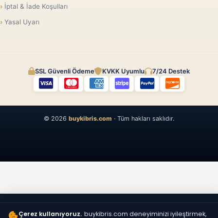
İptal & İade Koşulları
Yasal Uyarı
SSL Güvenli Ödeme
KVKK Uyumlu
7/24 Destek
© 2026
buykibris.com
· Tüm hakları saklıdır.
Çerez kullanıyoruz.
buykibris.com deneyiminizi iyileştirmek,