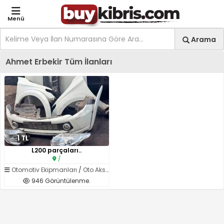
Menü
Site içi arama
Ara
Arama
Kıbrıs İlan Platformu | Sa
Ahmet Erbekir Tüm İlanları
1 TL
L200 parçaları..
/
Otomotiv Ekipmanları
/
Oto Aksesuar
946 Görüntülenme.