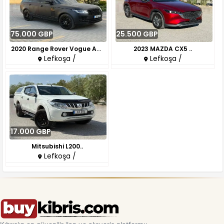
75.000 GBP
25.500 GBP
2020 Range Rover Vogue Autobio..
2023 MAZDA CX5 ..
Lefkoşa /
Lefkoşa /
17.000 GBP
Mitsubishi L200..
Lefkoşa /