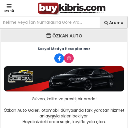
Menü
Site içi arama
Ara
Arama
ÖZKAN AUTO - Mağaza A
ÖZKAN AUTO
Sosyal Medya Hesaplarımız
Güven, kalite ve prestij bir arada!
Özkan Auto Galeri, otomobil dünyasında fark yaratan hizmet
anlayışıyla sizleri bekliyor.
Hayalinizdeki aracı seçin, keyifle yola çıkın.