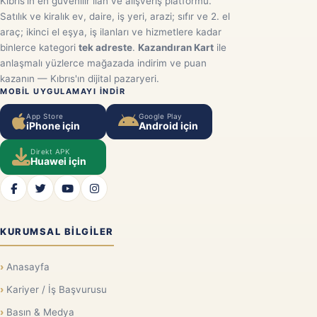
Kıbrıs'ın en güvenilir ilan ve alışveriş platformu.
Satılık ve kiralık ev, daire, iş yeri, arazi; sıfır ve 2. el
araç; ikinci el eşya, iş ilanları ve hizmetlere kadar
binlerce kategori
tek adreste
.
Kazandıran Kart
ile
anlaşmalı yüzlerce mağazada indirim ve puan
kazanın — Kıbrıs'ın dijital pazaryeri.
MOBIL UYGULAMAYI INDIR
App Store
Google Play
iPhone için
Android için
Direkt APK
Huawei için
KURUMSAL BILGILER
Anasayfa
Kariyer / İş Başvurusu
Basın & Medya