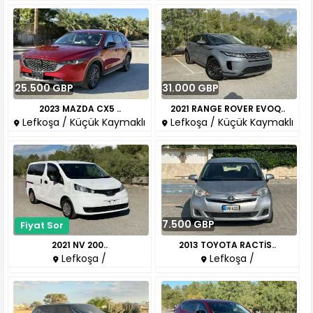
25.500 GBP
31.000 GBP
2023 MAZDA CX5 ..
2021 RANGE ROVER EVOQ..
Lefkoşa / Küçük Kaymaklı
Lefkoşa / Küçük Kaymaklı
7.500 GBP
Fiyat Sor
2021 NV 200..
2013 TOYOTA RACTİS..
Lefkoşa /
Lefkoşa /