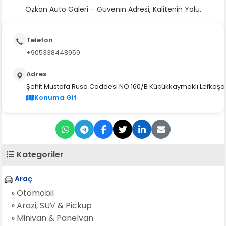
Özkan Auto Galeri – Güvenin Adresi, Kalitenin Yolu.
Telefon
+905338448959
Adres
Şehit Mustafa Ruso Caddesi NO:160/B Küçükkaymaklı Lefkoşa
Konuma Git
Kategoriler
Araç
» Otomobil
» Arazi, SUV & Pickup
» Minivan & Panelvan