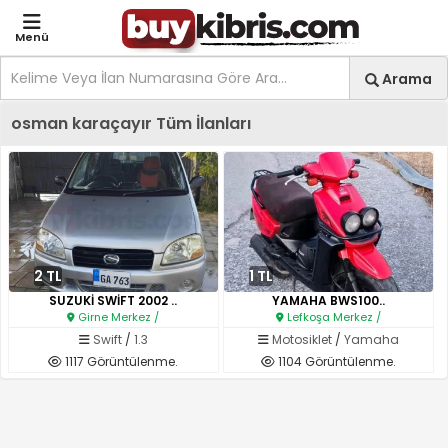
Menü
Site içi arama
Ara
Arama
Kıbrıs İlan Platformu | Sa
osman karaçayır Tüm İlanları
2 TL
1 TL
SUZUKİ SWİFT 2002 ..
YAMAHA BWS100..
Girne Merkez /
Lefkoşa Merkez /
Swift
/
1.3
Motosiklet
/
Yamaha
1117 Görüntülenme.
1104 Görüntülenme.