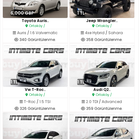
6,000 GBP
1 TL
Toyota Auris..
Jeep Wrangler..
Ortaköy /
Ortaköy /
Auris
/
1.6 Valvematic
4xe Hybrid
/
Sahara
340 Görüntülenme.
358 Görüntülenme.
1 TL
1 TL
Vw T-Roc..
Audi Q2..
Ortaköy /
Ortaköy /
T-Roc
/
1.5 TSI
2.0 TDI
/
Advanced
326 Görüntülenme.
359 Görüntülenme.