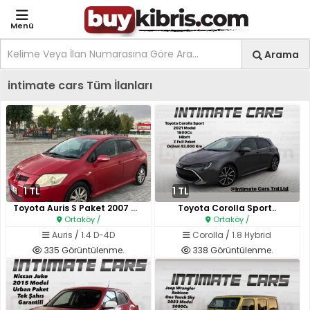
Menü
Site içi arama
Ara
Arama
Kıbrıs İlan Platformu | Sa
intimate cars Tüm İlanları
1 TL
1 TL
Toyota Auris S Paket 2007 Mode..
Toyota Corolla Sport..
Ortaköy /
Ortaköy /
Auris
/
1.4 D-4D
Corolla
/
1.8 Hybrid
335 Görüntülenme.
338 Görüntülenme.