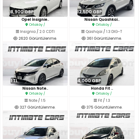
8,900 GBP
12,500 GBP
Opel İnsignie..
Nissan Quashkai..
Ortaköy /
Ortaköy /
Insignia
/
2.0 CDTI
Qashqai
/
1.3 DIG-T
2620 Görüntülenme.
361 Görüntülenme.
1 TL
4,000 GBP
Nissan Note..
Honda Fit ..
Ortaköy /
Ortaköy /
Note
/
1.5
Fit
/
1.3
327 Görüntülenme.
375 Görüntülenme.