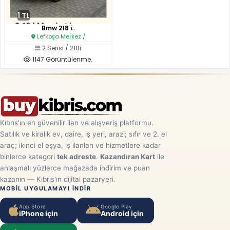
1 TL
Bmw 218 i..
Lefkoşa Merkez /
2 Serisi
/
218i
1147 Görüntülenme.
Kıbrıs'ın en güvenilir ilan ve alışveriş platformu.
Satılık ve kiralık ev, daire, iş yeri, arazi; sıfır ve 2. el
araç; ikinci el eşya, iş ilanları ve hizmetlere kadar
binlerce kategori
tek adreste
.
Kazandıran Kart
ile
anlaşmalı yüzlerce mağazada indirim ve puan
kazanın — Kıbrıs'ın dijital pazaryeri.
MOBIL UYGULAMAYI INDIR
App Store
Google Play
iPhone için
Android için