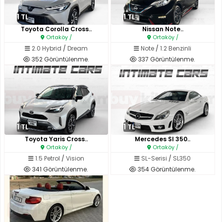
1 TL
1 TL
Toyota Corolla Cross..
Nissan Note..
Ortaköy /
Ortaköy /
2.0 Hybrid
/
Dream
Note
/
1.2 Benzinli
352 Görüntülenme.
337 Görüntülenme.
1 TL
1 TL
Toyota Yaris Cross..
Mercedes Sl 350..
Ortaköy /
Ortaköy /
1.5 Petrol
/
Vision
SL-Serisi
/
SL350
341 Görüntülenme.
354 Görüntülenme.