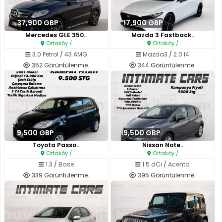
37,900 GBP
17,900 GBP
Mercedes GLE 350..
Mazda 3 Fastback..
Ortaköy /
Ortaköy /
3.0 Petrol
/
43 AMG
Mazda3
/
2.0 I4
352 Görüntülenme.
344 Görüntülenme.
9,500 GBP
9,500 GBP
Toyota Passo..
Nissan Note..
Ortaköy /
Ortaköy /
1.3
/
Base
1.5 dCi
/
Acenta
339 Görüntülenme.
395 Görüntülenme.