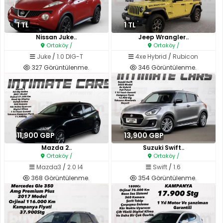
1 TL
1 TL
Nissan Juke..
Jeep Wrangler..
Ortaköy /
Ortaköy /
Juke
/
1.0 DIG-T
4xe Hybrid
/
Rubicon
327 Görüntülenme.
346 Görüntülenme.
11,900 GBP
13,900 GBP
Mazda 2..
Suzuki Swift..
Ortaköy /
Ortaköy /
Mazda3
/
2.0 I4
Swift
/
1.6
368 Görüntülenme.
354 Görüntülenme.