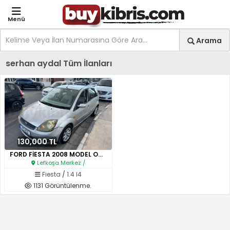
Menü
Site içi arama
Ara
Arama
Kıbrıs İlan Platformu | Sa
serhan aydal Tüm İlanları
130,000 TL
FORD FİESTA 2008 MODEL OTOMATİ..
Lefkoşa Merkez /
Fiesta
/
1.4 I4
1131 Görüntülenme.