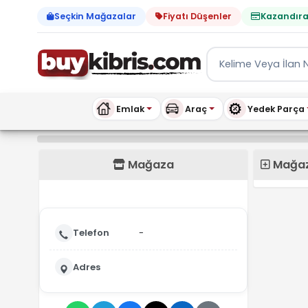
Seçkin Mağazalar
Fiyatı Düşenler
Kazandıra
Emlak
Araç
Yedek Parça
buykibris.com
Mağaza
Mağaza
Telefon
-
Adres