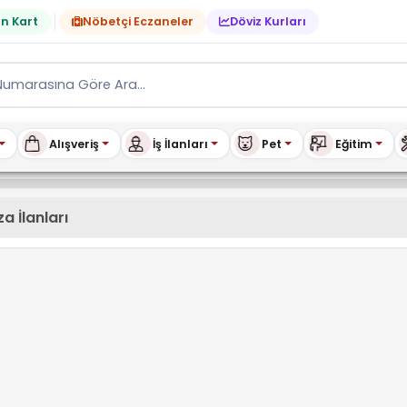
n Kart
Nöbetçi Eczaneler
Döviz Kurları
Alışveriş
İş İlanları
Pet
Eğitim
 İlanları