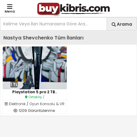
Menü
Site içi arama
Ara
Arama
Kıbrıs İlan Platformu | Sa
Nastya Shevchenko Tüm İlanları
1 TL
Playstation 5 pro 2 TB..
Ortaköy /
Elektronik
/
Oyun Konsolu & VR
1209 Görüntülenme.