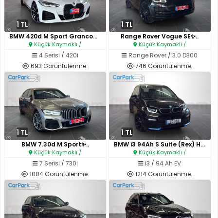
1 TL
1 TL
BMW 420d M Sport Grancoupe✨..
Range Rover Vogue SE✨..
Küçük Kaymaklı /
Küçük Kaymaklı /
4 Serisi
/
420i
Range Rover
/
3.0 D300
693 Görüntülenme.
746 Görüntülenme.
1 TL
1 TL
BMW 7.30d M Sport✨..
BMW i3 94Ah S Suite (Rex) Hatc..
Küçük Kaymaklı /
Küçük Kaymaklı /
7 Serisi
/
730i
i3
/
94 Ah EV
1004 Görüntülenme.
1214 Görüntülenme.