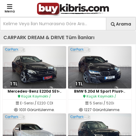
Menü
Site içi arama
Ara
Arama
Kıbrıs İlan Platformu | Sa
CARPARK DREAM & DRIVE Tüm İlanları
1 TL
1 TL
Mercedes-Benz E220d SE✨..
BMW 5.20d M Sport Plus✨..
Küçük Kaymaklı /
Küçük Kaymaklı /
E-Serisi
/
E220 CDI
5 Serisi
/
520i
1031 Görüntülenme.
1227 Görüntülenme.