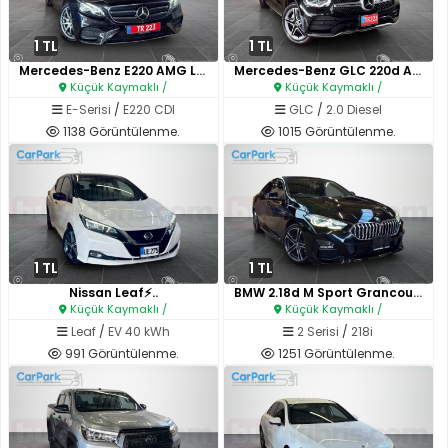
1 TL
1 TL
Mercedes-Benz E220 AMG Line Pr..
Mercedes-Benz GLC 220d AMG Lin..
Küçük Kaymaklı /
Küçük Kaymaklı /
E-Serisi
/
E220 CDI
GLC
/
2.0 Diesel
1138 Görüntülenme.
1015 Görüntülenme.
1 TL
1 TL
Nissan Leaf⚡️..
BMW 2.18d M Sport Grancoupe✨..
Küçük Kaymaklı /
Küçük Kaymaklı /
Leaf
/
EV 40 kWh
2 Serisi
/
218i
991 Görüntülenme.
1251 Görüntülenme.