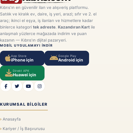
Kıbrıs'ın en güvenilir ilan ve alışveriş platformu.
Satılık ve kiralık ev, daire, iş yeri, arazi; sıfır ve 2. el
araç; ikinci el eşya, iş ilanları ve hizmetlere kadar
binlerce kategori
tek adreste
.
Kazandıran Kart
ile
anlaşmalı yüzlerce mağazada indirim ve puan
kazanın — Kıbrıs'ın dijital pazaryeri.
MOBIL UYGULAMAYI INDIR
App Store
Google Play
iPhone için
Android için
Direkt APK
Huawei için
KURUMSAL BILGILER
Anasayfa
Kariyer / İş Başvurusu