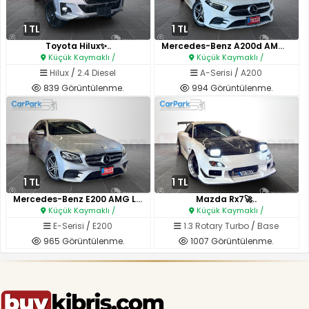
1 TL
1 TL
Toyota Hilux✨..
Mercedes-Benz A200d AMG Premiu..
Küçük Kaymaklı /
Küçük Kaymaklı /
Hilux
/
2.4 Diesel
A-Serisi
/
A200
839 Görüntülenme.
994 Görüntülenme.
1 TL
1 TL
Mercedes-Benz E200 AMG Line Pr..
Mazda Rx7🚀..
Küçük Kaymaklı /
Küçük Kaymaklı /
E-Serisi
/
E200
1.3 Rotary Turbo
/
Base
965 Görüntülenme.
1007 Görüntülenme.