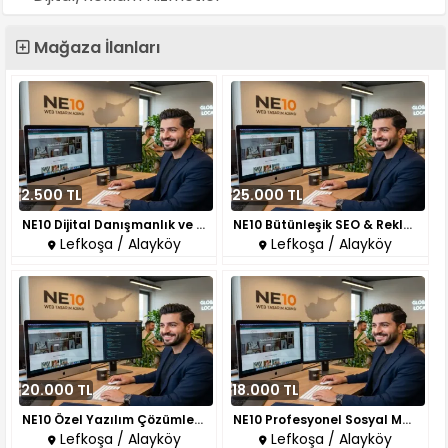
Mağaza İlanları
2.500 TL
25.000 TL
NE10 Dijital Danışmanlık ve Ek..
NE10 Bütünleşik SEO & Reklam Y..
Lefkoşa / Alayköy
Lefkoşa / Alayköy
20.000 TL
18.000 TL
NE10 Özel Yazılım Çözümleri: İ..
NE10 Profesyonel Sosyal Medya ..
Lefkoşa / Alayköy
Lefkoşa / Alayköy