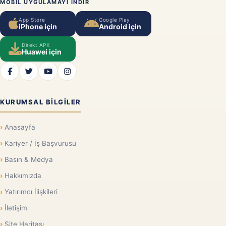
MOBIL UYGULAMAYI INDIR
App Store
Google Play
iPhone için
Android için
Direkt APK
Huawei için
KURUMSAL BILGILER
Anasayfa
Kariyer / İş Başvurusu
Basın & Medya
Hakkımızda
Yatırımcı İlişkileri
İletişim
Site Haritası