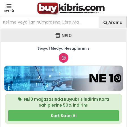
Menü
Site içi arama
Ara
Arama
NE10 - Mağaza Anasayfa
NE10
Sosyal Medya Hesaplarımız
NE10
mağazasında
BuyKıbrıs İndirim Kartı
sahiplerine
50%
indirim!
Kart Satın Al