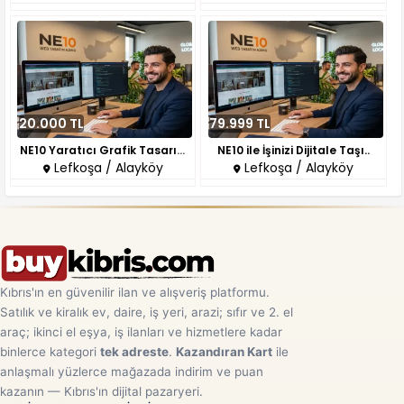
20.000 TL
79.999 TL
NE10 Yaratıcı Grafik Tasarım: ..
NE10 ile İşinizi Dijitale Taşı..
Lefkoşa / Alayköy
Lefkoşa / Alayköy
Kıbrıs'ın en güvenilir ilan ve alışveriş platformu.
Satılık ve kiralık ev, daire, iş yeri, arazi; sıfır ve 2. el
araç; ikinci el eşya, iş ilanları ve hizmetlere kadar
binlerce kategori
tek adreste
.
Kazandıran Kart
ile
anlaşmalı yüzlerce mağazada indirim ve puan
kazanın — Kıbrıs'ın dijital pazaryeri.