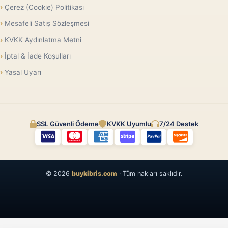
Çerez (Cookie) Politikası
Mesafeli Satış Sözleşmesi
KVKK Aydınlatma Metni
İptal & İade Koşulları
Yasal Uyarı
SSL Güvenli Ödeme
KVKK Uyumlu
7/24 Destek
© 2026
buykibris.com
· Tüm hakları saklıdır.