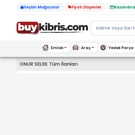
Seçkin Mağazalar
Fiyatı Düşenler
Kazandıra
Emlak
Araç
Yedek Parça
Kıbrıs İlan Platformu | Sa
ONUR SELEK Tüm İlanları