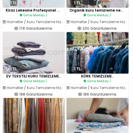
1 TL
1 TL
Kiraz Lekesine Profesyonel Çöz..
Organik kuru temizleme nedir?..
Girne Merkez /
Girne Merkez /
Hizmetler
/
Kuru Temizleme Hizmetleri
Hizmetler
/
Kuru Temizleme Hizmetleri
178 Görüntülenme.
200 Görüntülenme.
1 TL
1 TL
EV TEKSTİLİ KURU TEMİZLEME..
KÜRK TEMİZLEME..
Girne Merkez /
Girne Merkez /
Hizmetler
/
Kuru Temizleme Hizmetleri
Hizmetler
/
Kuru Temizleme Hizmetleri
198 Görüntülenme.
186 Görüntülenme.