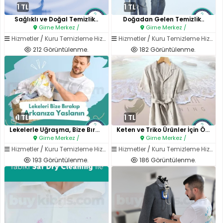
1 TL
1 TL
Sağlıklı ve Doğal Temizlik..
Doğadan Gelen Temizlik..
Girne Merkez /
Girne Merkez /
Hizmetler
/
Kuru Temizleme Hizmetleri
Hizmetler
/
Kuru Temizleme Hizmetleri
212 Görüntülenme.
182 Görüntülenme.
1 TL
1 TL
Lekelerle Uğraşma, Bize Bırak..
Keten ve Triko Ürünler İçin Öz..
Girne Merkez /
Girne Merkez /
Hizmetler
/
Kuru Temizleme Hizmetleri
Hizmetler
/
Kuru Temizleme Hizmetleri
193 Görüntülenme.
186 Görüntülenme.