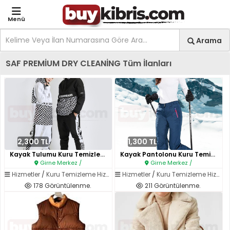
Menü
Site içi arama
Ara
Arama
Kıbrıs İlan Platformu | Sa
SAF PREMİUM DRY CLEANİNG Tüm İlanları
2,300 TL
1,300 TL
Kayak Tulumu Kuru Temizleme..
Kayak Pantolonu Kuru Temizleme..
Girne Merkez /
Girne Merkez /
Hizmetler
/
Kuru Temizleme Hizmetleri
Hizmetler
/
Kuru Temizleme Hizmetleri
178 Görüntülenme.
211 Görüntülenme.