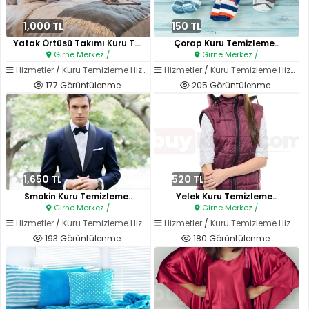
1,000 TL
150 TL
Yatak Örtüsü Takımı Kuru Temiz..
Çorap Kuru Temizleme..
Girne Merkez /
Girne Merkez /
Hizmetler
/
Kuru Temizleme Hizmetleri
Hizmetler
/
Kuru Temizleme Hizmetleri
177 Görüntülenme.
205 Görüntülenme.
1,650 TL
520 TL
Smokin Kuru Temizleme..
Yelek Kuru Temizleme..
Girne Merkez /
Girne Merkez /
Hizmetler
/
Kuru Temizleme Hizmetleri
Hizmetler
/
Kuru Temizleme Hizmetleri
193 Görüntülenme.
180 Görüntülenme.