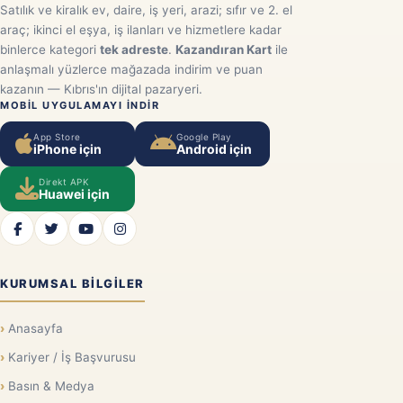
Satılık ve kiralık ev, daire, iş yeri, arazi; sıfır ve 2. el
araç; ikinci el eşya, iş ilanları ve hizmetlere kadar
binlerce kategori
tek adreste
.
Kazandıran Kart
ile
anlaşmalı yüzlerce mağazada indirim ve puan
kazanın — Kıbrıs'ın dijital pazaryeri.
MOBIL UYGULAMAYI INDIR
App Store
Google Play
iPhone için
Android için
Direkt APK
Huawei için
KURUMSAL BILGILER
Anasayfa
Kariyer / İş Başvurusu
Basın & Medya