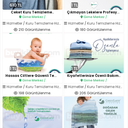
610 TL
1 TL
Ceket Kuru Temizleme..
Çıkmayan Lekelere Profesyonel ..
Girne Merkez /
Girne Merkez /
Hizmetler
/
Kuru Temizleme Hizmetleri
Hizmetler
/
Kuru Temizleme Hizmetleri
210 Görüntülenme.
180 Görüntülenme.
1 TL
1 TL
Hassas Ciltlere Güvenli Temizl..
Kıyafetlerinize Özenli Bakım..
Girne Merkez /
Girne Merkez /
Hizmetler
/
Kuru Temizleme Hizmetleri
Hizmetler
/
Kuru Temizleme Hizmetleri
198 Görüntülenme.
206 Görüntülenme.