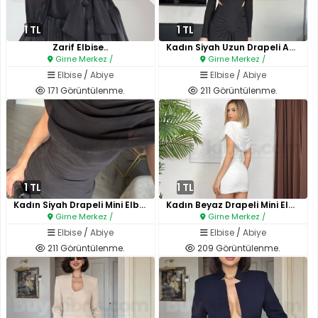
1 TL
1 TL
Zarif Elbise..
Kadın Siyah Uzun Drapeli Abiye..
Girne Merkez /
Girne Merkez /
Elbise
/
Abiye
Elbise
/
Abiye
171 Görüntülenme.
211 Görüntülenme.
1 TL
1 TL
Kadın Siyah Drapeli Mini Elbis..
Kadın Beyaz Drapeli Mini Elbis..
Girne Merkez /
Girne Merkez /
Elbise
/
Abiye
Elbise
/
Abiye
211 Görüntülenme.
209 Görüntülenme.