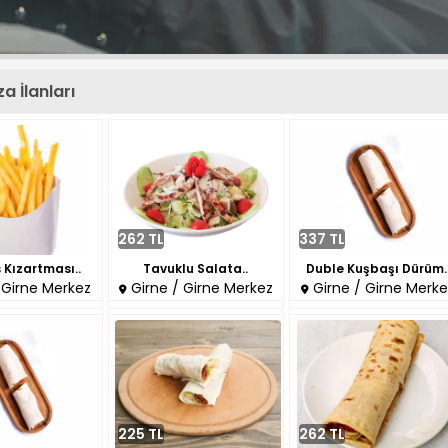
 İlanları
262 TL
337 TL
 Kızartması..
Tavuklu Salata..
Duble Kuşbaşı Dürüm.
 Girne Merkez
Girne / Girne Merkez
Girne / Girne Merke
225 TL
262 TL