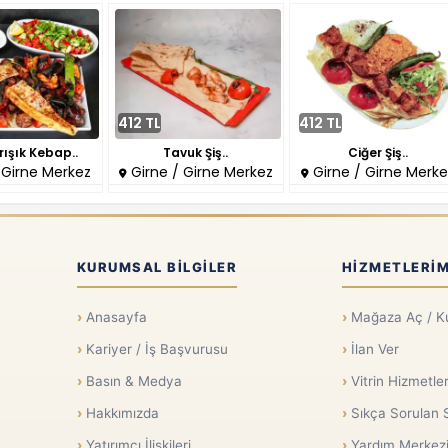
412 TL
412 TL
ışık Kebap..
Tavuk Şiş..
Ciğer Şiş..
 Girne Merkez
Girne / Girne Merkez
Girne / Girne Merke
KURUMSAL BILGILER
HIZMETLERIM
Anasayfa
Mağaza Aç / K
Kariyer / İş Başvurusu
İlan Ver
Basın & Medya
Vitrin Hizmetler
Hakkımızda
Sıkça Sorulan 
Yatırımcı İlişkileri
Yardım Merkez