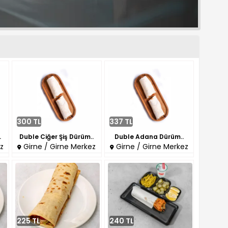
300 TL
337 TL
.
Duble Ciğer Şiş Dürüm..
Duble Adana Dürüm..
z
Girne / Girne Merkez
Girne / Girne Merkez
225 TL
240 TL