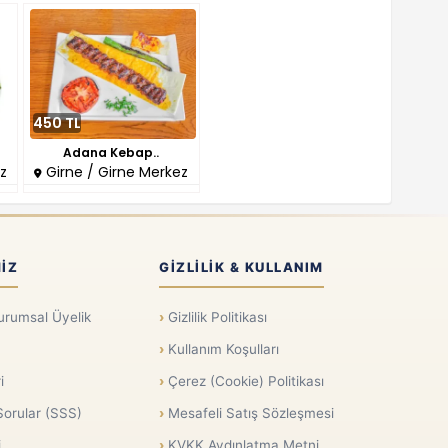
450 TL
Adana Kebap..
z
Girne / Girne Merkez
IZ
GIZLILIK & KULLANIM
urumsal Üyelik
Gizlilik Politikası
Kullanım Koşulları
i
Çerez (Cookie) Politikası
Sorular (SSS)
Mesafeli Satış Sözleşmesi
i
KVKK Aydınlatma Metni