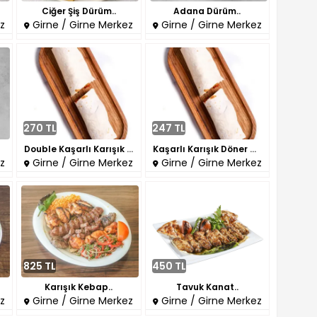
Ciğer Şiş Dürüm..
Adana Dürüm..
z
Girne / Girne Merkez
Girne / Girne Merkez
270 TL
247 TL
Double Kaşarlı Karışık Döner D..
Kaşarlı Karışık Döner Dürüm..
z
Girne / Girne Merkez
Girne / Girne Merkez
825 TL
450 TL
Karışık Kebap..
Tavuk Kanat..
z
Girne / Girne Merkez
Girne / Girne Merkez