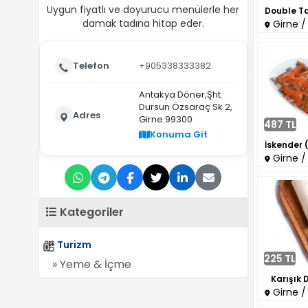
Uygun fiyatlı ve doyurucu menülerle her
damak tadına hitap eder.
Girne /
Telefon
+905338333382
Antakya Döner,Şht.
Dursun Özsaraç Sk 2,
Adres
Girne 99300
487 TL
Konuma Git
Girne /
Kategoriler
Turizm
225 TL
» Yeme & İçme
Karışık 
Girne /