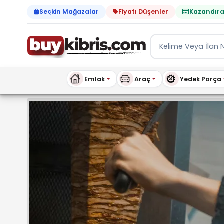
Seçkin Mağazalar
Fiyatı Düşenler
Kazandıra
Emlak
Araç
Yedek Parça
ANTAKYA DÖNER KEBAP -