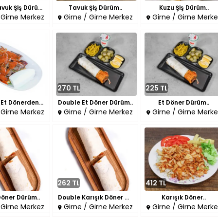
Double Tavuk Şiş Dürüm..
Tavuk Şiş Dürüm..
Kuzu Şiş Dürüm..
 Girne Merkez
Girne / Girne Merkez
Girne / Girne Merke
270 TL
225 TL
İskender (Et Dönerden)..
Double Et Döner Dürüm..
Et Döner Dürüm..
 Girne Merkez
Girne / Girne Merkez
Girne / Girne Merke
262 TL
412 TL
Döner Dürüm..
Double Karışık Döner Dürüm..
Karışık Döner..
 Girne Merkez
Girne / Girne Merkez
Girne / Girne Merke