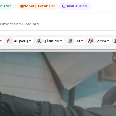
n Kart
Nöbetçi Eczaneler
Döviz Kurları
Alışveriş
İş İlanları
Pet
Eğitim
 Mağaza Anasayfa