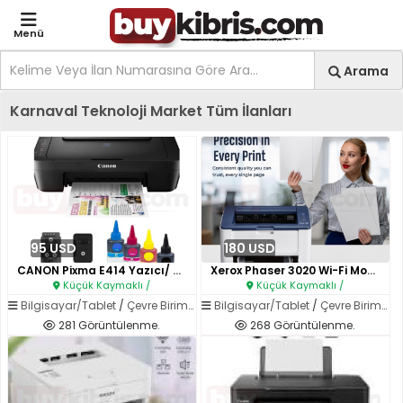
Menü
Site içi arama
Ara
Arama
Kıbrıs İlan Platformu | Sa
Karnaval Teknoloji Market Tüm İlanları
95 USD
180 USD
CANON Pixma E414 Yazıcı/ Taray..
Xerox Phaser 3020 Wi-Fi Mono L..
Küçük Kaymaklı /
Küçük Kaymaklı /
Bilgisayar/Tablet
/
Çevre Birimleri
Bilgisayar/Tablet
/
Çevre Birimleri
281 Görüntülenme.
268 Görüntülenme.