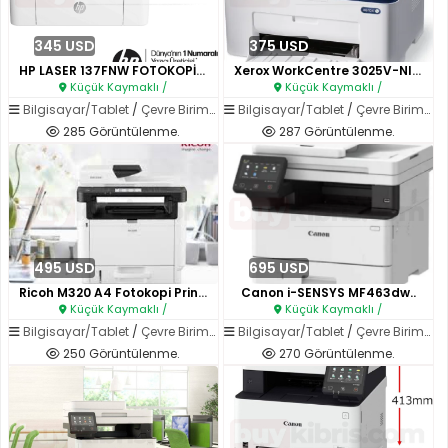
345 USD
375 USD
HP LASER 137FNW FOTOKOPİ,TARAY..
Xerox WorkCentre 3025V-NI Yazı..
Küçük Kaymaklı /
Küçük Kaymaklı /
Bilgisayar/Tablet
/
Çevre Birimleri
Bilgisayar/Tablet
/
Çevre Birimleri
285 Görüntülenme.
287 Görüntülenme.
495 USD
695 USD
Ricoh M320 A4 Fotokopi Printer..
Canon i-SENSYS MF463dw..
Küçük Kaymaklı /
Küçük Kaymaklı /
Bilgisayar/Tablet
/
Çevre Birimleri
Bilgisayar/Tablet
/
Çevre Birimleri
250 Görüntülenme.
270 Görüntülenme.