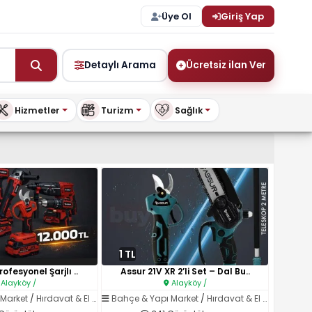
Üye Ol
Giriş Yap
Detaylı Arama
Ücretsiz ilan Ver
Hizmetler
Turizm
Sağlık
şya ve Daha Fazlası – BuyKi
1 TL
rofesyonel Şarjlı ..
Assur 21V XR 2’li Set – Dal Bu..
Alayköy /
Alayköy /
 Market
/
Hırdavat & El Aletleri
Bahçe & Yapı Market
/
Hırdavat & El Aletleri