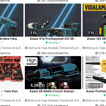
ülenme.
287 Görüntülenme.
369 
1 TL
1 TL
 Araba Yıka..
Assur 4’lü Profesyonel 21V XR ..
Assur 12V XR
 /
Alayköy /
/
Hırdavat & El Aletleri
Bahçe & Yapı Market
/
Hırdavat & El Aletleri
Bahçe & Yapı
ülenme.
284 Görüntülenme.
278 
5,200 TL
3,000 TL
t – Tam Don..
Assur XR Akülü Cırcırlı Somun ..
Assur Profes
 /
Alayköy /
/
Hırdavat & El Aletleri
Bahçe & Yapı Market
/
Hırdavat & El Aletleri
Bahçe & Yapı
ülenme.
273 Görüntülenme.
295 