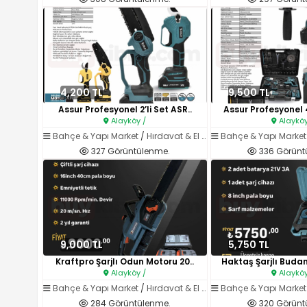
4,200 TL
9,500 TL
Assur Profesyonel 2’li Set ASR..
Assur Profesyonel 4
Alayköy /
Alayköy
Bahçe & Yapı Market
/
Hırdavat & El Aletleri
Bahçe & Yapı Market
327 Görüntülenme.
336 Görünt
9,000 TL
5,750 TL
Kraftpro Şarjlı Odun Motoru 20..
Haktaş Şarjlı Budam
Alayköy /
Alayköy
Bahçe & Yapı Market
/
Hırdavat & El Aletleri
Bahçe & Yapı Market
284 Görüntülenme.
320 Görünt