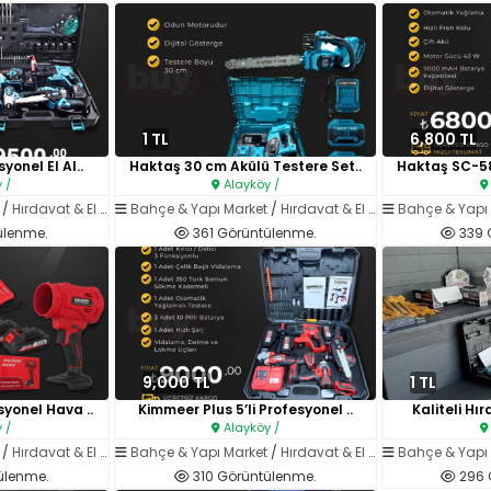
1 TL
6,800 TL
yonel El Al..
Haktaş 30 cm Akülü Testere Set..
Haktaş SC-58
 /
Alayköy /
/
Hırdavat & El Aletleri
Bahçe & Yapı Market
/
Hırdavat & El Aletleri
Bahçe & Yapı
ülenme.
361 Görüntülenme.
339 
9,000 TL
1 TL
yonel Hava ..
Kimmeer Plus 5’li Profesyonel ..
Kaliteli Hır
 /
Alayköy /
/
Hırdavat & El Aletleri
Bahçe & Yapı Market
/
Hırdavat & El Aletleri
Bahçe & Yapı
ülenme.
310 Görüntülenme.
296 