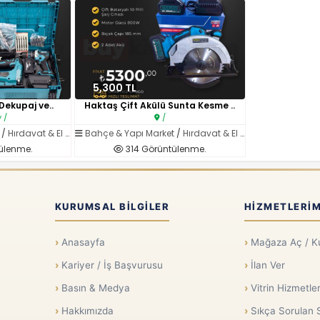
5,300 TL
 Dekupaj ve..
Haktaş Çift Akülü Sunta Kesme ..
 /
/
/
Hırdavat & El Aletleri
Bahçe & Yapı Market
/
Hırdavat & El Aletleri
ülenme.
314 Görüntülenme.
KURUMSAL BILGILER
HIZMETLERIM
Anasayfa
Mağaza Aç / K
Kariyer / İş Başvurusu
İlan Ver
Basın & Medya
Vitrin Hizmetler
Hakkımızda
Sıkça Sorulan 