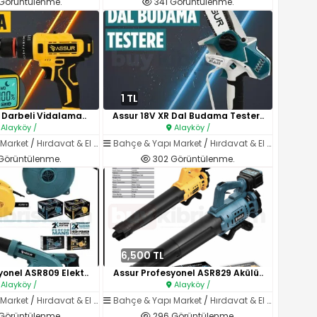
Görüntülenme.
341 Görüntülenme.
1 TL
 Darbeli Vidalama..
Assur 18V XR Dal Budama Tester..
Alayköy /
Alayköy /
 Market
/
Hırdavat & El Aletleri
Bahçe & Yapı Market
/
Hırdavat & El Aletleri
Görüntülenme.
302 Görüntülenme.
6,500 TL
yonel ASR809 Elekt..
Assur Profesyonel ASR829 Akülü..
Alayköy /
Alayköy /
 Market
/
Hırdavat & El Aletleri
Bahçe & Yapı Market
/
Hırdavat & El Aletleri
Görüntülenme.
296 Görüntülenme.