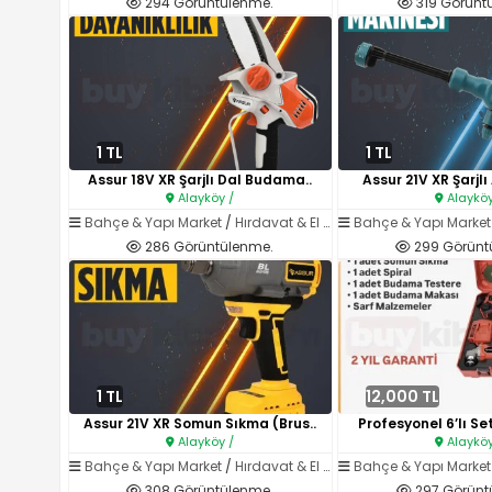
294 Görüntülenme.
319 Görünt
1 TL
1 TL
Assur 18V XR Şarjlı Dal Budama..
Assur 21V XR Şarjlı
Alayköy /
Alayköy
Bahçe & Yapı Market
/
Hırdavat & El Aletleri
Bahçe & Yapı Market
286 Görüntülenme.
299 Görünt
1 TL
12,000 TL
Assur 21V XR Somun Sıkma (Brus..
Profesyonel 6’lı Se
Alayköy /
Alayköy
Bahçe & Yapı Market
/
Hırdavat & El Aletleri
Bahçe & Yapı Market
308 Görüntülenme.
297 Görünt