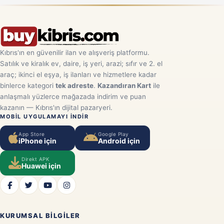
Kıbrıs'ın en güvenilir ilan ve alışveriş platformu.
Satılık ve kiralık ev, daire, iş yeri, arazi; sıfır ve 2. el
araç; ikinci el eşya, iş ilanları ve hizmetlere kadar
binlerce kategori
tek adreste
.
Kazandıran Kart
ile
anlaşmalı yüzlerce mağazada indirim ve puan
kazanın — Kıbrıs'ın dijital pazaryeri.
MOBIL UYGULAMAYI INDIR
App Store
Google Play
iPhone için
Android için
Direkt APK
Huawei için
KURUMSAL BILGILER