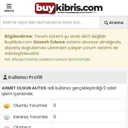
Menü
Site içi arama
Ara
Arama
Kıbrıs İlan Platformu | Sa
Bilgilendirme:
Yorum sistemi şu anda aktif değildir.
BuyKibris.com
Güvenli Ödeme
sistemi devreye alındığında,
alışveriş doğrulaması üzerinden çalışan yorum sistemi de
etkinleştirilecektir.
Not: Altyapı hazırdır, sadece canlıya alınmamıştır.
Kullanıcı Profili
AHMET OLGUN AUTOS
adlı kullanıcı gerçekleştirdiği 0 adet
işlem içerisinde;
Olumlu Yorumlar
0
Kararsız Yorumlar
0
Olumsuz