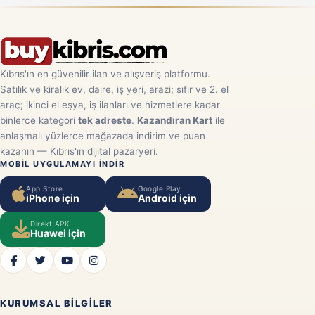
Kıbrıs'ın en güvenilir ilan ve alışveriş platformu.
Satılık ve kiralık ev, daire, iş yeri, arazi; sıfır ve 2. el
araç; ikinci el eşya, iş ilanları ve hizmetlere kadar
binlerce kategori
tek adreste
.
Kazandıran Kart
ile
anlaşmalı yüzlerce mağazada indirim ve puan
kazanın — Kıbrıs'ın dijital pazaryeri.
MOBIL UYGULAMAYI INDIR
App Store
Google Play
iPhone için
Android için
Direkt APK
Huawei için
KURUMSAL BILGILER