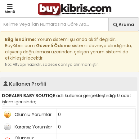
Menü
Site içi arama
Ara
Arama
Kıbrıs İlan Platformu | Sa
Bilgilendirme:
Yorum sistemi şu anda aktif değildir.
BuyKibris.com
Güvenli Ödeme
sistemi devreye alındığında,
alışveriş doğrulaması üzerinden çalışan yorum sistemi de
etkinleştirilecektir.
Not: Altyapı hazırdır, sadece canlıya alınmamıştır.
Kullanıcı Profili
DORALEN BABY BOUTIQE
adlı kullanıcı gerçekleştirdiği 0 adet
işlem içerisinde;
Olumlu Yorumlar
0
Kararsız Yorumlar
0
Olumsuz