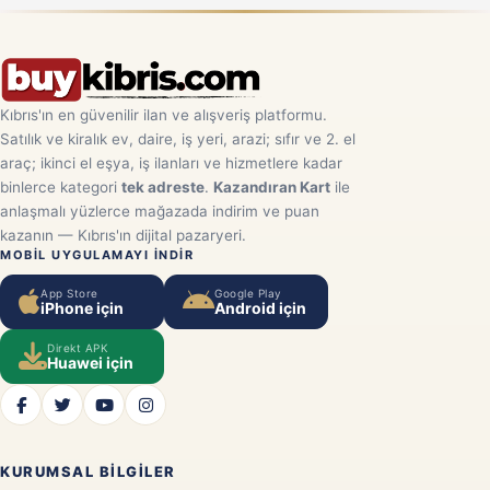
Kıbrıs'ın en güvenilir ilan ve alışveriş platformu.
Satılık ve kiralık ev, daire, iş yeri, arazi; sıfır ve 2. el
araç; ikinci el eşya, iş ilanları ve hizmetlere kadar
binlerce kategori
tek adreste
.
Kazandıran Kart
ile
anlaşmalı yüzlerce mağazada indirim ve puan
kazanın — Kıbrıs'ın dijital pazaryeri.
MOBIL UYGULAMAYI INDIR
App Store
Google Play
iPhone için
Android için
Direkt APK
Huawei için
KURUMSAL BILGILER