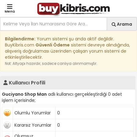
Menü
Site içi arama
Ara
Arama
Kıbrıs İlan Platformu | Sa
Bilgilendirme:
Yorum sistemi şu anda aktif değildir.
BuyKibris.com
Güvenli Ödeme
sistemi devreye alındığında,
alışveriş doğrulaması üzerinden çalışan yorum sistemi de
etkinleştirilecektir.
Not: Altyapı hazırdır, sadece canlıya alınmamıştır.
Kullanıcı Profili
Guciyano Shop Man
adlı kullanıcı gerçekleştirdiği 0 adet
işlem içerisinde;
Olumlu Yorumlar
0
Kararsız Yorumlar
0
Olumsuz