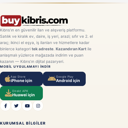
Kıbrıs'ın en güvenilir ilan ve alışveriş platformu.
Satılık ve kiralık ev, daire, iş yeri, arazi; sıfır ve 2. el
araç; ikinci el eşya, iş ilanları ve hizmetlere kadar
binlerce kategori
tek adreste
.
Kazandıran Kart
ile
anlaşmalı yüzlerce mağazada indirim ve puan
kazanın — Kıbrıs'ın dijital pazaryeri.
MOBIL UYGULAMAYI INDIR
App Store
Google Play
iPhone için
Android için
Direkt APK
Huawei için
KURUMSAL BILGILER