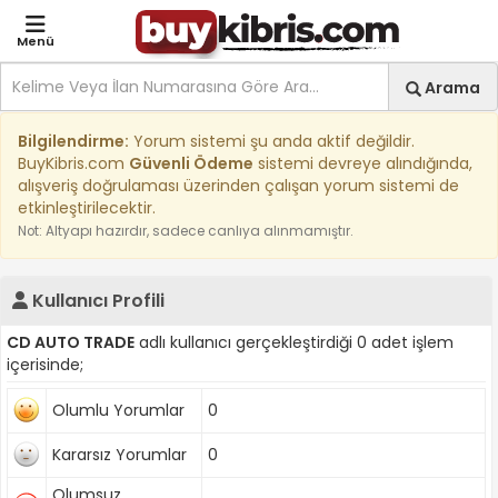
Menü
Site içi arama
Ara
Arama
Kıbrıs İlan Platformu | Sa
Bilgilendirme:
Yorum sistemi şu anda aktif değildir.
BuyKibris.com
Güvenli Ödeme
sistemi devreye alındığında,
alışveriş doğrulaması üzerinden çalışan yorum sistemi de
etkinleştirilecektir.
Not: Altyapı hazırdır, sadece canlıya alınmamıştır.
Kullanıcı Profili
CD AUTO TRADE
adlı kullanıcı gerçekleştirdiği 0 adet işlem
içerisinde;
Olumlu Yorumlar
0
Kararsız Yorumlar
0
Olumsuz