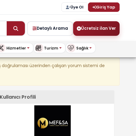
Üye Ol
Giriş Yap
Detaylı Arama
Ücretsiz ilan Ver
Hizmetler
Turizm
Sağlık
şya ve Daha Fazlası – BuyKi
riş doğrulaması üzerinden çalışan yorum sistemi de
Kullanıcı Profili