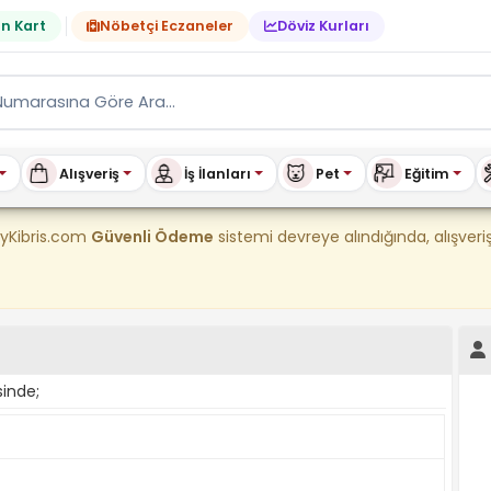
n Kart
Nöbetçi Eczaneler
Döviz Kurları
Alışveriş
İş İlanları
Pet
Eğitim
tılık & Kiralık Ev, Araç, E
uyKibris.com
Güvenli Ödeme
sistemi devreye alındığında, alışve
sinde;