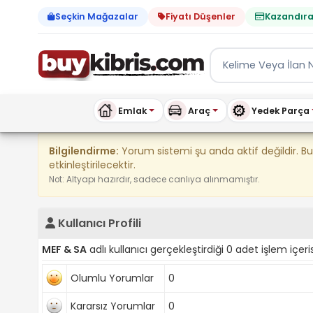
Seçkin Mağazalar
Fiyatı Düşenler
Kazandıra
Emlak
Araç
Yedek Parça
Kıbrıs İlan Platformu | Sa
Bilgilendirme:
Yorum sistemi şu anda aktif değildir. B
etkinleştirilecektir.
Not: Altyapı hazırdır, sadece canlıya alınmamıştır.
Kullanıcı Profili
MEF & SA
adlı kullanıcı gerçekleştirdiği 0 adet işlem içeri
Olumlu Yorumlar
0
Kararsız Yorumlar
0