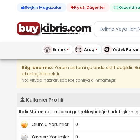
Seçkin Mağazalar
Fiyatı Düşenler
Kazandıra
Emlak
Araç
Yedek Parça
Kıbrıs İlan Platformu | Sa
Bilgilendirme:
Yorum sistemi şu anda aktif değildir. B
etkinleştirilecektir.
Not: Altyapı hazırdır, sadece canlıya alınmamıştır.
Kullanıcı Profili
Rakı Müren
adlı kullanıcı gerçekleştirdiği 0 adet işlem iç
Olumlu Yorumlar
0
Kararsız Yorumlar
0