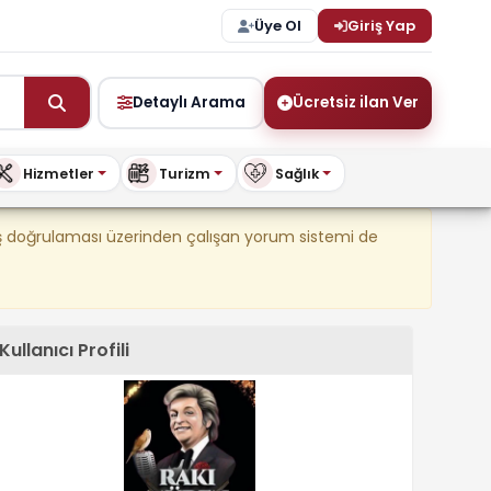
Üye Ol
Giriş Yap
Detaylı Arama
Ücretsiz ilan Ver
Hizmetler
Turizm
Sağlık
şya ve Daha Fazlası – BuyKi
riş doğrulaması üzerinden çalışan yorum sistemi de
Kullanıcı Profili