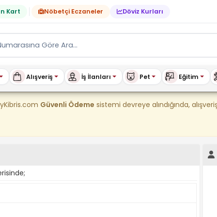
n Kart
Nöbetçi Eczaneler
Döviz Kurları
Alışveriş
İş İlanları
Pet
Eğitim
tılık & Kiralık Ev, Araç, E
uyKibris.com
Güvenli Ödeme
sistemi devreye alındığında, alışve
erisinde;