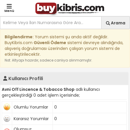
Menü
Site içi arama
Ara
Arama
Kıbrıs İlan Platformu | Sa
Bilgilendirme:
Yorum sistemi şu anda aktif değildir.
BuyKibris.com
Güvenli Ödeme
sistemi devreye alındığında,
alışveriş doğrulaması üzerinden çalışan yorum sistemi de
etkinleştirilecektir.
Not: Altyapı hazırdır, sadece canlıya alınmamıştır.
Kullanıcı Profili
Avni Off Lincence & Tobacco Shop
adlı kullanıcı
gerçekleştirdiği 0 adet işlem içerisinde;
Olumlu Yorumlar
0
Kararsız Yorumlar
0
Olumsuz