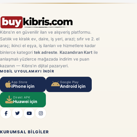
Kıbrıs'ın en güvenilir ilan ve alışveriş platformu.
Satılık ve kiralık ev, daire, iş yeri, arazi; sıfır ve 2. el
araç; ikinci el eşya, iş ilanları ve hizmetlere kadar
binlerce kategori
tek adreste
.
Kazandıran Kart
ile
anlaşmalı yüzlerce mağazada indirim ve puan
kazanın — Kıbrıs'ın dijital pazaryeri.
MOBIL UYGULAMAYI INDIR
App Store
Google Play
iPhone için
Android için
Direkt APK
Huawei için
KURUMSAL BILGILER