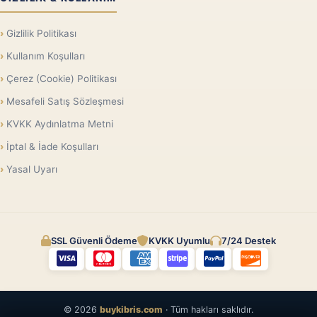
Gizlilik Politikası
Kullanım Koşulları
Çerez (Cookie) Politikası
Mesafeli Satış Sözleşmesi
KVKK Aydınlatma Metni
İptal & İade Koşulları
Yasal Uyarı
SSL Güvenli Ödeme
KVKK Uyumlu
7/24 Destek
© 2026
buykibris.com
· Tüm hakları saklıdır.