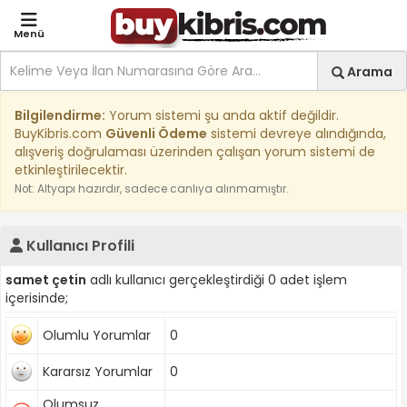
Menü
Site içi arama
Ara
Arama
Kıbrıs İlan Platformu | Sa
Bilgilendirme:
Yorum sistemi şu anda aktif değildir.
BuyKibris.com
Güvenli Ödeme
sistemi devreye alındığında,
alışveriş doğrulaması üzerinden çalışan yorum sistemi de
etkinleştirilecektir.
Not: Altyapı hazırdır, sadece canlıya alınmamıştır.
Kullanıcı Profili
samet çetin
adlı kullanıcı gerçekleştirdiği 0 adet işlem
içerisinde;
Olumlu Yorumlar
0
Kararsız Yorumlar
0
Olumsuz