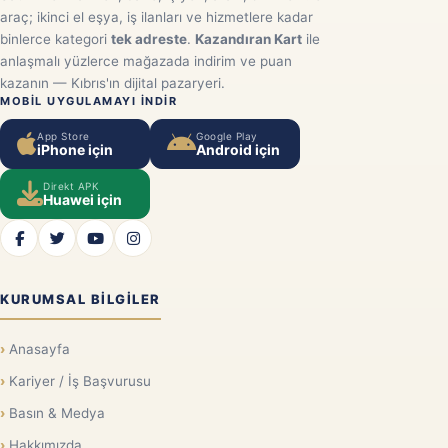
araç; ikinci el eşya, iş ilanları ve hizmetlere kadar
binlerce kategori
tek adreste
.
Kazandıran Kart
ile
anlaşmalı yüzlerce mağazada indirim ve puan
kazanın — Kıbrıs'ın dijital pazaryeri.
MOBIL UYGULAMAYI INDIR
App Store
Google Play
iPhone için
Android için
Direkt APK
Huawei için
KURUMSAL BILGILER
Anasayfa
Kariyer / İş Başvurusu
Basın & Medya
Hakkımızda