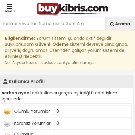
Menü
Site içi arama
Ara
Arama
Kıbrıs İlan Platformu | Sa
Bilgilendirme:
Yorum sistemi şu anda aktif değildir.
BuyKibris.com
Güvenli Ödeme
sistemi devreye alındığında,
alışveriş doğrulaması üzerinden çalışan yorum sistemi de
etkinleştirilecektir.
Not: Altyapı hazırdır, sadece canlıya alınmamıştır.
Kullanıcı Profili
serhan aydal
adlı kullanıcı gerçekleştirdiği 0 adet işlem
içerisinde;
Olumlu Yorumlar
0
Kararsız Yorumlar
0
Olumsuz