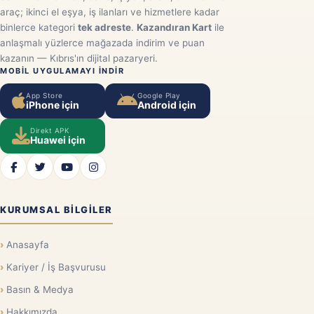
araç; ikinci el eşya, iş ilanları ve hizmetlere kadar
binlerce kategori
tek adreste
.
Kazandıran Kart
ile
anlaşmalı yüzlerce mağazada indirim ve puan
kazanın — Kıbrıs'ın dijital pazaryeri.
MOBIL UYGULAMAYI INDIR
App Store
Google Play
iPhone için
Android için
Direkt APK
Huawei için
KURUMSAL BILGILER
Anasayfa
Kariyer / İş Başvurusu
Basın & Medya
Hakkımızda