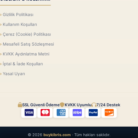
Gizlilik Politikası
Kullanım Koşulları
Çerez (Cookie) Politikası
Mesafeli Satış Sözleşmesi
KVKK Aydınlatma Metni
İptal & İade Koşulları
Yasal Uyarı
SSL Güvenli Ödeme
KVKK Uyumlu
7/24 Destek
© 2026
buykibris.com
· Tüm hakları saklıdır.