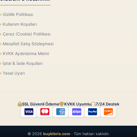
Gizlilik Politikası
Kullanım Koşulları
Çerez (Cookie) Politikası
Mesafeli Satış Sözleşmesi
KVKK Aydınlatma Metni
İptal & İade Koşulları
Yasal Uyarı
SSL Güvenli Ödeme
KVKK Uyumlu
7/24 Destek
© 2026
buykibris.com
· Tüm hakları saklıdır.