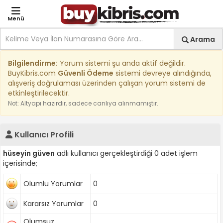
Menü
Site içi arama
Ara
Arama
Kıbrıs İlan Platformu | Sa
Bilgilendirme:
Yorum sistemi şu anda aktif değildir.
BuyKibris.com
Güvenli Ödeme
sistemi devreye alındığında,
alışveriş doğrulaması üzerinden çalışan yorum sistemi de
etkinleştirilecektir.
Not: Altyapı hazırdır, sadece canlıya alınmamıştır.
Kullanıcı Profili
hüseyin güven
adlı kullanıcı gerçekleştirdiği 0 adet işlem
içerisinde;
Olumlu Yorumlar
0
Kararsız Yorumlar
0
Olumsuz