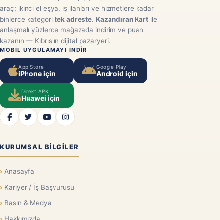
araç; ikinci el eşya, iş ilanları ve hizmetlere kadar
binlerce kategori
tek adreste
.
Kazandıran Kart
ile
anlaşmalı yüzlerce mağazada indirim ve puan
kazanın — Kıbrıs'ın dijital pazaryeri.
MOBIL UYGULAMAYI INDIR
App Store
Google Play
iPhone için
Android için
Direkt APK
Huawei için
KURUMSAL BILGILER
Anasayfa
Kariyer / İş Başvurusu
Basın & Medya
Hakkımızda