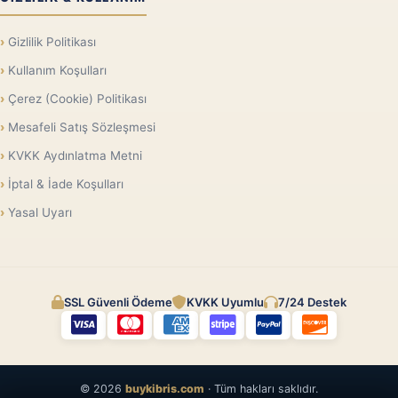
Gizlilik Politikası
Kullanım Koşulları
Çerez (Cookie) Politikası
Mesafeli Satış Sözleşmesi
KVKK Aydınlatma Metni
İptal & İade Koşulları
Yasal Uyarı
SSL Güvenli Ödeme
KVKK Uyumlu
7/24 Destek
© 2026
buykibris.com
· Tüm hakları saklıdır.