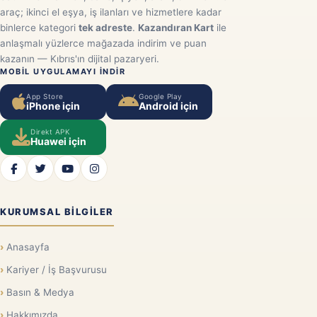
araç; ikinci el eşya, iş ilanları ve hizmetlere kadar
binlerce kategori
tek adreste
.
Kazandıran Kart
ile
anlaşmalı yüzlerce mağazada indirim ve puan
kazanın — Kıbrıs'ın dijital pazaryeri.
MOBIL UYGULAMAYI INDIR
App Store
Google Play
iPhone için
Android için
Direkt APK
Huawei için
KURUMSAL BILGILER
Anasayfa
Kariyer / İş Başvurusu
Basın & Medya
Hakkımızda