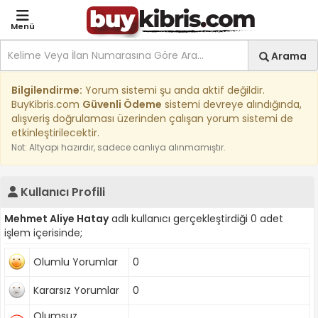
Menü
Site içi arama
Ara
Arama
Kıbrıs İlan Platformu | Sa
Bilgilendirme:
Yorum sistemi şu anda aktif değildir.
BuyKibris.com
Güvenli Ödeme
sistemi devreye alındığında,
alışveriş doğrulaması üzerinden çalışan yorum sistemi de
etkinleştirilecektir.
Not: Altyapı hazırdır, sadece canlıya alınmamıştır.
Kullanıcı Profili
Mehmet Aliye Hatay
adlı kullanıcı gerçekleştirdiği 0 adet
işlem içerisinde;
Olumlu Yorumlar
0
Kararsız Yorumlar
0
Olumsuz