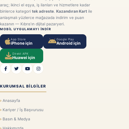
araç; ikinci el eşya, iş ilanları ve hizmetlere kadar
binlerce kategori
tek adreste
.
Kazandıran Kart
ile
anlaşmalı yüzlerce mağazada indirim ve puan
kazanın — Kıbrıs'ın dijital pazaryeri.
MOBIL UYGULAMAYI INDIR
App Store
Google Play
iPhone için
Android için
Direkt APK
Huawei için
KURUMSAL BILGILER
Anasayfa
Kariyer / İş Başvurusu
Basın & Medya
Hakkımızda