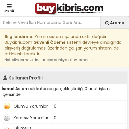
Menü
Site içi arama
Ara
Arama
Kıbrıs İlan Platformu | Sa
Bilgilendirme:
Yorum sistemi şu anda aktif değildir.
BuyKibris.com
Güvenli Ödeme
sistemi devreye alındığında,
alışveriş doğrulaması üzerinden çalışan yorum sistemi de
etkinleştirilecektir.
Not: Altyapı hazırdır, sadece canlıya alınmamıştır.
Kullanıcı Profili
İsmail Aslan
adlı kullanıcı gerçekleştirdiği 0 adet işlem
içerisinde;
Olumlu Yorumlar
0
Kararsız Yorumlar
0
Olumsuz