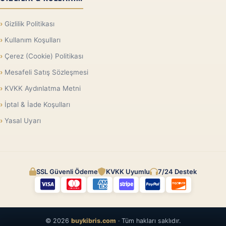
Gizlilik Politikası
Kullanım Koşulları
Çerez (Cookie) Politikası
Mesafeli Satış Sözleşmesi
KVKK Aydınlatma Metni
İptal & İade Koşulları
Yasal Uyarı
SSL Güvenli Ödeme
KVKK Uyumlu
7/24 Destek
© 2026
buykibris.com
· Tüm hakları saklıdır.