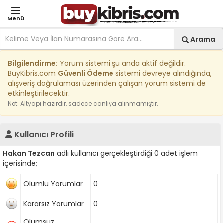
Menü
Site içi arama
Ara
Arama
Kıbrıs İlan Platformu | Sa
Bilgilendirme:
Yorum sistemi şu anda aktif değildir.
BuyKibris.com
Güvenli Ödeme
sistemi devreye alındığında,
alışveriş doğrulaması üzerinden çalışan yorum sistemi de
etkinleştirilecektir.
Not: Altyapı hazırdır, sadece canlıya alınmamıştır.
Kullanıcı Profili
Hakan Tezcan
adlı kullanıcı gerçekleştirdiği 0 adet işlem
içerisinde;
Olumlu Yorumlar
0
Kararsız Yorumlar
0
Olumsuz