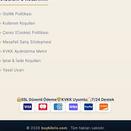
Gizlilik Politikası
Kullanım Koşulları
Çerez (Cookie) Politikası
Mesafeli Satış Sözleşmesi
KVKK Aydınlatma Metni
İptal & İade Koşulları
Yasal Uyarı
SSL Güvenli Ödeme
KVKK Uyumlu
7/24 Destek
© 2026
buykibris.com
· Tüm hakları saklıdır.