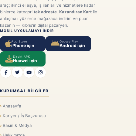
araç; ikinci el eşya, iş ilanları ve hizmetlere kadar
binlerce kategori
tek adreste
.
Kazandıran Kart
ile
anlaşmalı yüzlerce mağazada indirim ve puan
kazanın — Kıbrıs'ın dijital pazaryeri.
MOBIL UYGULAMAYI INDIR
App Store
Google Play
iPhone için
Android için
Direkt APK
Huawei için
KURUMSAL BILGILER
Anasayfa
Kariyer / İş Başvurusu
Basın & Medya
Hakkımızda