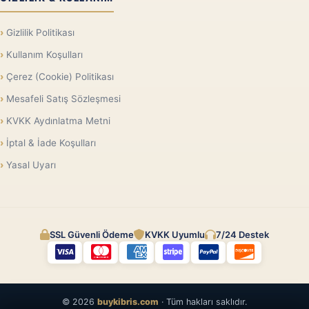
Gizlilik Politikası
Kullanım Koşulları
Çerez (Cookie) Politikası
Mesafeli Satış Sözleşmesi
KVKK Aydınlatma Metni
İptal & İade Koşulları
Yasal Uyarı
SSL Güvenli Ödeme
KVKK Uyumlu
7/24 Destek
© 2026
buykibris.com
· Tüm hakları saklıdır.