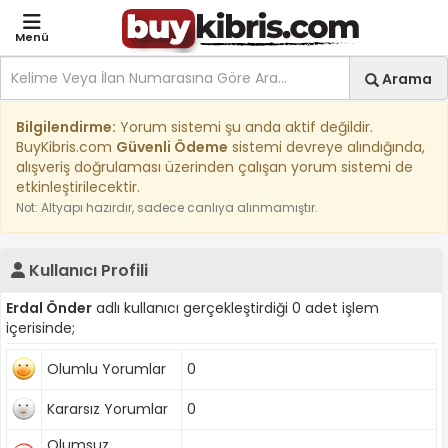
Menü
Site içi arama
Ara
Arama
Kıbrıs İlan Platformu | Sa
Bilgilendirme:
Yorum sistemi şu anda aktif değildir.
BuyKibris.com
Güvenli Ödeme
sistemi devreye alındığında,
alışveriş doğrulaması üzerinden çalışan yorum sistemi de
etkinleştirilecektir.
Not: Altyapı hazırdır, sadece canlıya alınmamıştır.
Kullanıcı Profili
Erdal Önder
adlı kullanıcı gerçekleştirdiği 0 adet işlem
içerisinde;
Olumlu Yorumlar
0
Kararsız Yorumlar
0
Olumsuz