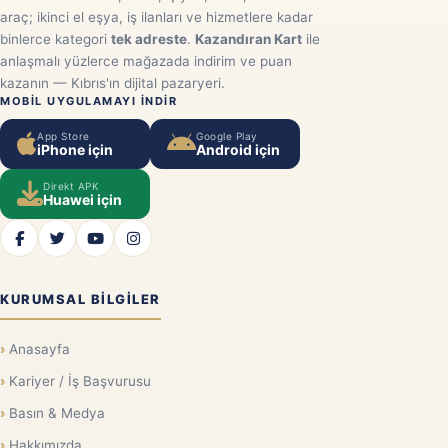
araç; ikinci el eşya, iş ilanları ve hizmetlere kadar
binlerce kategori
tek adreste
.
Kazandıran Kart
ile
anlaşmalı yüzlerce mağazada indirim ve puan
kazanın — Kıbrıs'ın dijital pazaryeri.
MOBIL UYGULAMAYI INDIR
App Store
Google Play
iPhone için
Android için
Direkt APK
Huawei için
KURUMSAL BILGILER
Anasayfa
Kariyer / İş Başvurusu
Basın & Medya
Hakkımızda