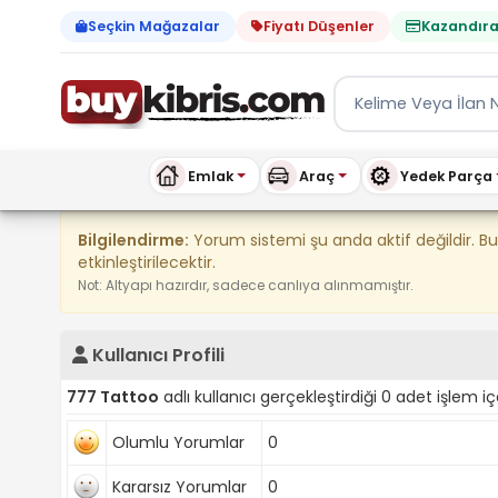
Seçkin Mağazalar
Fiyatı Düşenler
Kazandıra
Emlak
Araç
Yedek Parça
Kıbrıs İlan Platformu | Sa
Bilgilendirme:
Yorum sistemi şu anda aktif değildir. B
etkinleştirilecektir.
Not: Altyapı hazırdır, sadece canlıya alınmamıştır.
Kullanıcı Profili
777 Tattoo
adlı kullanıcı gerçekleştirdiği 0 adet işlem iç
Olumlu Yorumlar
0
Kararsız Yorumlar
0