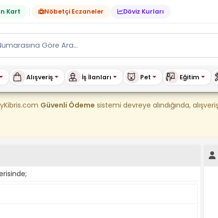
n Kart
Nöbetçi Eczaneler
Döviz Kurları
Alışveriş
İş İlanları
Pet
Eğitim
tılık & Kiralık Ev, Araç, E
uyKibris.com
Güvenli Ödeme
sistemi devreye alındığında, alışve
erisinde;