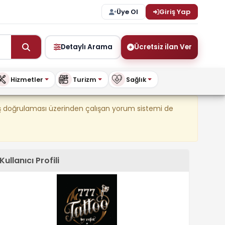
Üye Ol
Giriş Yap
Detaylı Arama
Ücretsiz ilan Ver
Hizmetler
Turizm
Sağlık
şya ve Daha Fazlası – BuyKi
riş doğrulaması üzerinden çalışan yorum sistemi de
Kullanıcı Profili