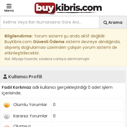
Menü
Site içi arama
Ara
Arama
Kıbrıs İlan Platformu | Sa
Bilgilendirme:
Yorum sistemi şu anda aktif değildir.
BuyKibris.com
Güvenli Ödeme
sistemi devreye alındığında,
alışveriş doğrulaması üzerinden çalışan yorum sistemi de
etkinleştirilecektir.
Not: Altyapı hazırdır, sadece canlıya alınmamıştır.
Kullanıcı Profili
Fadıl Korkmaz
adlı kullanıcı gerçekleştirdiği 0 adet işlem
içerisinde;
Olumlu Yorumlar
0
Kararsız Yorumlar
0
Olumsuz