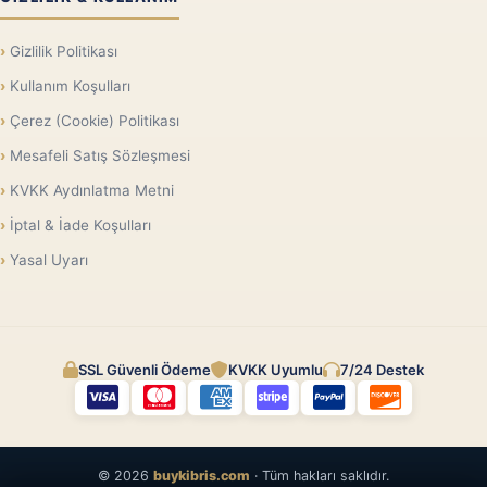
Gizlilik Politikası
Kullanım Koşulları
Çerez (Cookie) Politikası
Mesafeli Satış Sözleşmesi
KVKK Aydınlatma Metni
İptal & İade Koşulları
Yasal Uyarı
SSL Güvenli Ödeme
KVKK Uyumlu
7/24 Destek
© 2026
buykibris.com
· Tüm hakları saklıdır.