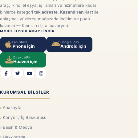
araç; ikinci el eşya, iş ilanları ve hizmetlere kadar
binlerce kategori
tek adreste
.
Kazandıran Kart
ile
anlaşmalı yüzlerce mağazada indirim ve puan
kazanın — Kıbrıs'ın dijital pazaryeri.
MOBIL UYGULAMAYI INDIR
App Store
Google Play
iPhone için
Android için
Direkt APK
Huawei için
KURUMSAL BILGILER
Anasayfa
Kariyer / İş Başvurusu
Basın & Medya
Hakkımızda